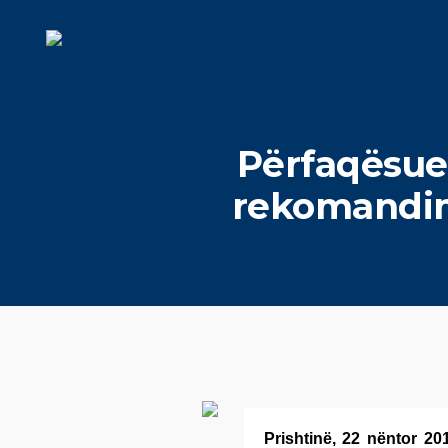
Përfaqësues
rekomandime
Prishtinë, 22 nëntor 2