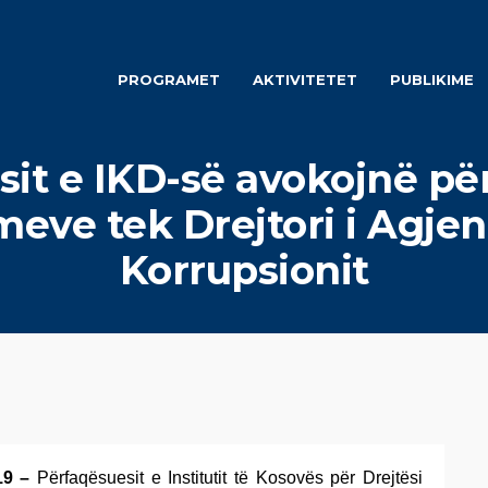
PROGRAMET
AKTIVITETET
PUBLIKIME
it e IKD-së avokojnë pë
ve tek Drejtori i Agje
Korrupsionit
019 –
Përfaqësuesit e Institutit të Kosovës për Drejtësi