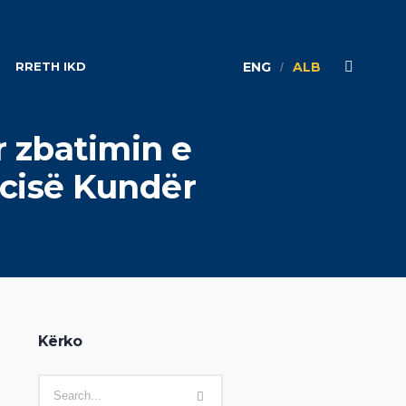
RRETH IKD
ENG
ALB
r zbatimin e
ncisë Kundër
Kërko