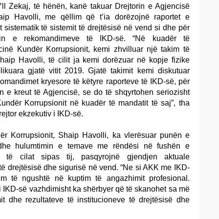
ll Zekaj, të hënën, kanë takuar Drejtorin e Agjencisë
aip Havolli, me qëllim që t’ia dorëzojnë raportet e
 sistematik të sistemit të drejtësisë në vend si dhe për
min e rekomandimeve të IKD-së. “Në kuadër të
në Kundër Korrupsionit, kemi zhvilluar një takim të
ip Havolli, të cilit ja kemi dorëzuar në kopje fizike
ikuara gjatë vitit 2019. Gjatë takimit kemi diskutuar
ekomandimet kryesore të këtyre raporteve të IKD-së, për
in e kreut të Agjencisë, se do të shqyrtohen seriozisht
Kundër Korrupsionit në kuadër të mandatit të saj”, tha
jtor ekzekutiv i IKD-së.
dër Korrupsionit, Shaip Havolli, ka vlerësuar punën e
 dhe hulumtimin e temave me rëndësi në fushën e
, të cilat sipas tij, pasqyrojnë gjendjen aktuale
t të drejtësisë dhe sigurisë në vend. “Ne si AKK me IKD-
m të ngushtë në kuptim të angazhimit profesional.
i IKD-së vazhdimisht ka shërbyer që të skanohet sa më
mit dhe rezultateve të institucioneve të drejtësisë dhe