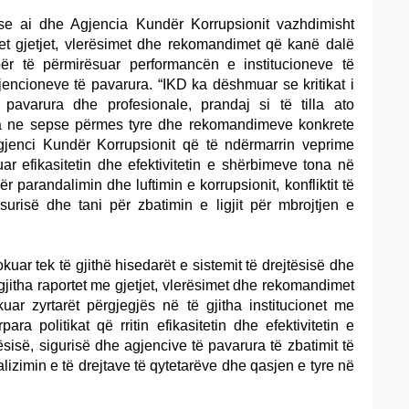
i se ai dhe Agjencia Kundër Korrupsionit vazhdimisht
tet gjetjet, vlerësimet dhe rekomandimet që kanë dalë
ër të përmirësuar performancën e institucioneve të
gjencioneve të pavarura. “IKD ka dëshmuar se kritikat i
avarura dhe profesionale, prandaj si të tilla ato
ne sepse përmes tyre dhe rekomandimeve konkrete
jenci Kundër Korrupsionit që të ndërmarrin veprime
ar efikasitetin dhe efektivitetin e shërbimeve tona në
r parandalimin dhe luftimin e korrupsionit, konfliktit të
pasurisë dhe tani për zbatimin e ligjit për mbrojtjen e
ar tek të gjithë hisedarët e sistemit të drejtësisë dhe
gjitha raportet me gjetjet, vlerësimet dhe rekomandimet
uar zyrtarët përgjegjës në të gjitha institucionet me
ara politikat që rritin efikasitetin dhe efektivitetin e
ësisë, sigurisë dhe agjencive të pavarura të zbatimit të
alizimin e të drejtave të qytetarëve dhe qasjen e tyre në