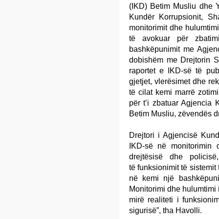
(IKD) Betim Musliu dhe Y
Kundër Korrupsionit, Sh
monitorimit dhe hulumtimit
të avokuar për zbati
bashkëpunimit me Agjenci
dobishëm me Drejtorin Sha
raportet e IKD-së të publ
gjetjet, vlerësimet dhe r
të cilat kemi marrë zotim
për t’i zbatuar Agjencia 
Betim Musliu, zëvendës dre
Drejtori i Agjencisë Kun
IKD-së në monitorimin
drejtësisë dhe policisë
të funksionimit të sistemi
në kemi një bashkëpuni
Monitorimi dhe hulumtimi 
mirë realiteti i funksioni
sigurisë”, tha Havolli.