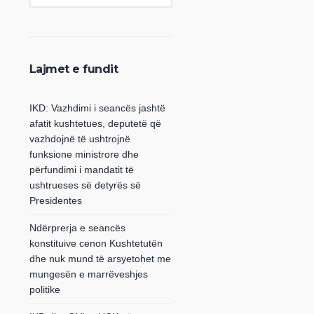
Lajmet e fundit
IKD: Vazhdimi i seancës jashtë
afatit kushtetues, deputetë që
vazhdojnë të ushtrojnë
funksione ministrore dhe
përfundimi i mandatit të
ushtrueses së detyrës së
Presidentes
Ndërprerja e seancës
konstituive cenon Kushtetutën
dhe nuk mund të arsyetohet me
mungesën e marrëveshjes
politike