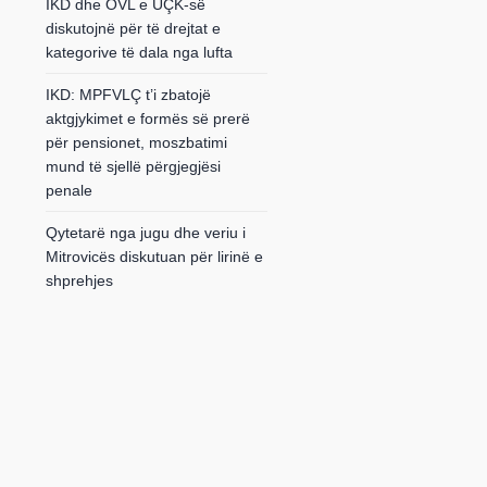
IKD dhe OVL e UÇK-së
diskutojnë për të drejtat e
kategorive të dala nga lufta
IKD: MPFVLÇ t’i zbatojë
aktgjykimet e formës së prerë
për pensionet, moszbatimi
mund të sjellë përgjegjësi
penale
Qytetarë nga jugu dhe veriu i
Mitrovicës diskutuan për lirinë e
shprehjes