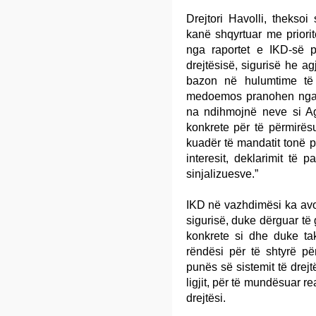
Drejtori Havolli, thekso
kanë shqyrtuar me priori
nga raportet e IKD-së p
drejtësisë, sigurisë he a
bazon në hulumtime të p
medoemos pranohen nga 
na ndihmojnë neve si Ag
konkrete për të përmirësu
kuadër të mandatit tonë pë
interesit, deklarimit të 
sinjalizuesve.”
IKD në vazhdimësi ka avoku
sigurisë, duke dërguar të 
konkrete si dhe duke tak
rëndësi për të shtyrë përp
punës së sistemit të drejt
ligjit, për të mundësuar re
drejtësi.