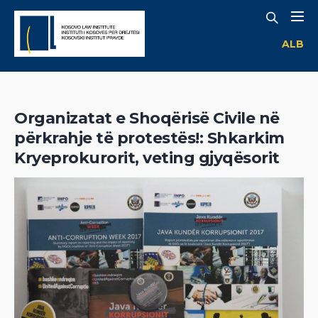
ALB
Organizatat e Shoqërisë Civile në
përkrahje të protestës!: Shkarkim
Kryeprokurorit, veting gjyqësorit