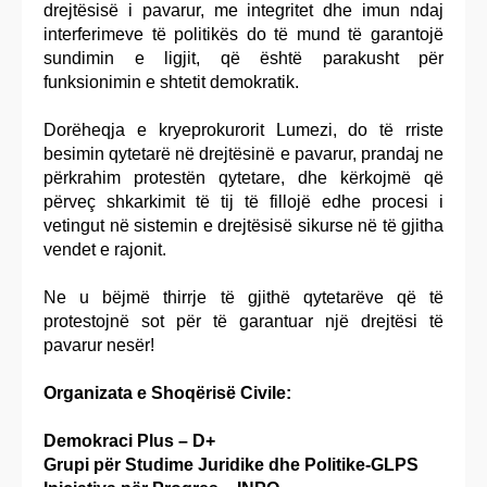
drejtësisë i pavarur, me integritet dhe imun ndaj
interferimeve të politikës do të mund të garantojë
sundimin e ligjit, që është parakusht për
funksionimin e shtetit demokratik.
Dorëheqja e kryeprokurorit Lumezi, do të rriste
besimin qytetarë në drejtësinë e pavarur, prandaj ne
përkrahim protestën qytetare, dhe kërkojmë që
përveç shkarkimit të tij të fillojë edhe procesi i
vetingut në sistemin e drejtësisë sikurse në të gjitha
vendet e rajonit.
Ne u bëjmë thirrje të gjithë qytetarëve që të
protestojnë sot për të garantuar një drejtësi të
pavarur nesër!
Organizata e Shoqërisë Civile:
Demokraci Plus – D+
Grupi për Studime Juridike dhe Politike-GLPS