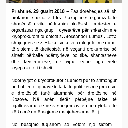
Prishtinë, 29 gusht 2018 –
Pas dorëheqjes së ish
prokurorit special z. Elez Blakaj, ne si organizata të
shoqërisë civile përkrahim plotësisht protestën e
organizuar nga grupi i qytetarëve për shkarkimin e
kryeprokurorit të shtetit z. Aleksandër Lumezi. Letra
shpjeguese e z. Blakaj sinjalizon integritetin e dobët
të sistemit të drejtësisë, në veçanti prokurorisë së
shtetit përballë ndërhyrjeve politike, shantazheve
dhe kërcënimeve, që vijnë edhe nga vetë
kryeprokurori i shtetit.
Ndërhyrjet e kryeprokurorit Lumezi për të shmangur
përballjen e figurave të larta të politikës me procesin
e drejtësisë janë alarmante për drejtësinë në
Kosovë. Në anën tjetër përbëjnë fakte të
mjaftueshme që ne si shoqëri civile dhe qytetarë të
kërkojmë dorëheqjen e menjëhershme të tij.
Ne besojmë fuqishëm se vetëm një sistem i