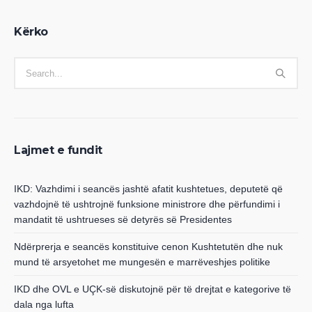
Kërko
Lajmet e fundit
IKD: Vazhdimi i seancës jashtë afatit kushtetues, deputetë që
vazhdojnë të ushtrojnë funksione ministrore dhe përfundimi i
mandatit të ushtrueses së detyrës së Presidentes
Ndërprerja e seancës konstituive cenon Kushtetutën dhe nuk
mund të arsyetohet me mungesën e marrëveshjes politike
IKD dhe OVL e UÇK-së diskutojnë për të drejtat e kategorive të
dala nga lufta