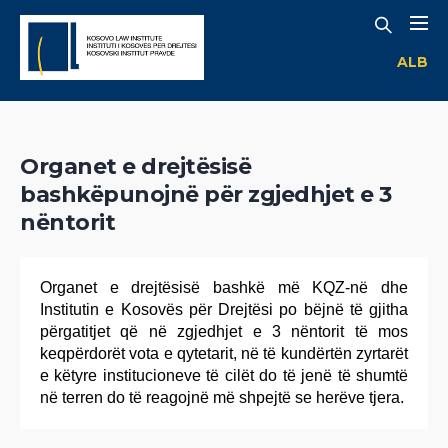
ALB
Organet e drejtësisë
bashkëpunojnë për zgjedhjet e 3
nëntorit
Organet e drejtësisë bashkë më KQZ-në dhe
Institutin e Kosovës për Drejtësi po bëjnë të gjitha
përgatitjet që në zgjedhjet e 3 nëntorit të mos
keqpërdorët vota e qytetarit, në të kundërtën zyrtarët
e këtyre institucioneve të cilët do të jenë të shumtë
në terren do të reagojnë më shpejtë se herëve tjera.