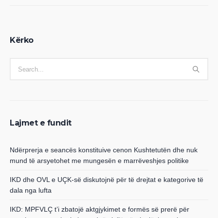
Kërko
Lajmet e fundit
Ndërprerja e seancës konstituive cenon Kushtetutën dhe nuk
mund të arsyetohet me mungesën e marrëveshjes politike
IKD dhe OVL e UÇK-së diskutojnë për të drejtat e kategorive të
dala nga lufta
IKD: MPFVLÇ t’i zbatojë aktgjykimet e formës së prerë për