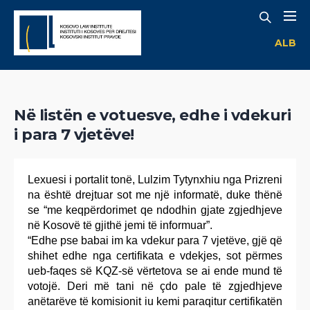
ALB
Në listën e votuesve, edhe i vdekuri
i para 7 vjetëve!
Lexuesi i portalit tonë, Lulzim Tytynxhiu nga Prizreni
na është drejtuar sot me një informatë, duke thënë
se “me keqpërdorimet qe ndodhin gjate zgjedhjeve
në Kosovë të gjithë jemi të informuar”.
“Edhe pse babai im ka vdekur para 7 vjetëve, gjë që
shihet edhe nga certifikata e vdekjes, sot përmes
ueb-faqes së KQZ-së vërtetova se ai ende mund të
votojë. Deri më tani në çdo pale të zgjedhjeve
anëtarëve të komisionit iu kemi paraqitur certifikatën