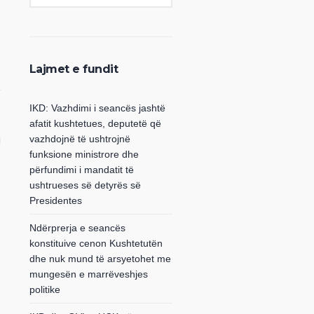
Lajmet e fundit
IKD: Vazhdimi i seancës jashtë
afatit kushtetues, deputetë që
vazhdojnë të ushtrojnë
funksione ministrore dhe
përfundimi i mandatit të
ushtrueses së detyrës së
Presidentes
Ndërprerja e seancës
konstituive cenon Kushtetutën
dhe nuk mund të arsyetohet me
mungesën e marrëveshjes
politike