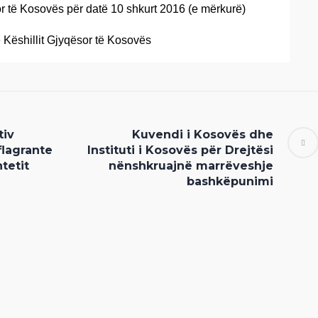
or të Kosovës për datë 10 shkurt 2016 (e mërkurë)
ë Këshillit Gjyqësor të Kosovës
tiv
Kuvendi i Kosovës dhe
lagrante
Instituti i Kosovës për Drejtësi
tetit
nënshkruajnë marrëveshje
bashkëpunimi