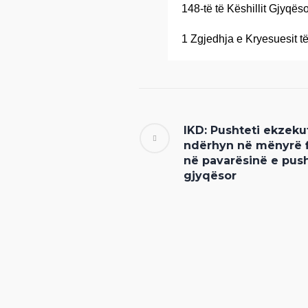
148-të të Këshillit Gjyqës
1 Zgjedhja e Kryesuesit t
IKD: Pushteti ekzeku
ndërhyn në mënyrë f
në pavarësinë e push
gjyqësor