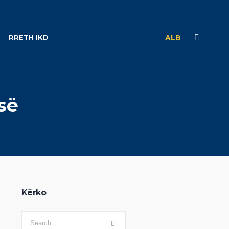
RRETH IKD
ALB
së
Kërko