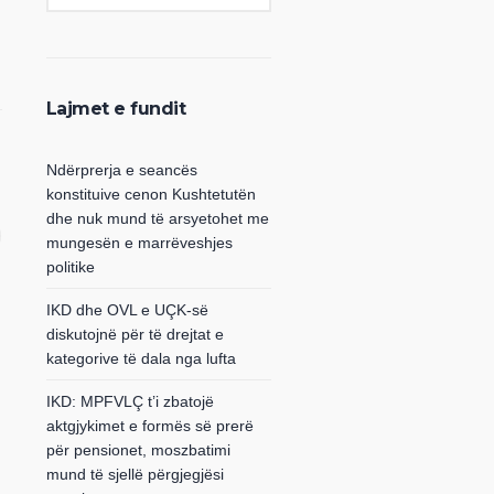
Lajmet e fundit
Ndërprerja e seancës
konstituive cenon Kushtetutën
dhe nuk mund të arsyetohet me
mungesën e marrëveshjes
politike
IKD dhe OVL e UÇK-së
diskutojnë për të drejtat e
kategorive të dala nga lufta
IKD: MPFVLÇ t’i zbatojë
aktgjykimet e formës së prerë
për pensionet, moszbatimi
mund të sjellë përgjegjësi