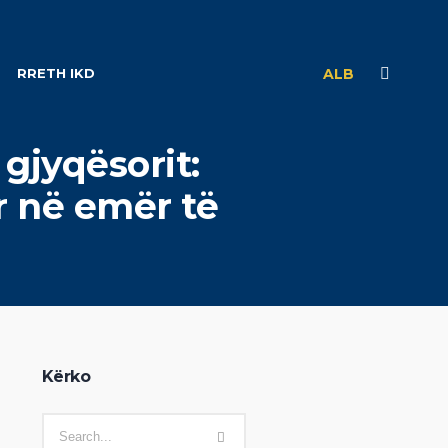
RRETH IKD
ALB
 gjyqësorit:
r në emër të
Kërko