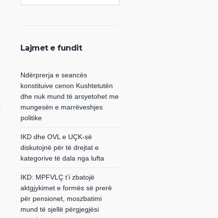
Lajmet e fundit
Ndërprerja e seancës
konstituive cenon Kushtetutën
dhe nuk mund të arsyetohet me
mungesën e marrëveshjes
politike
IKD dhe OVL e UÇK-së
diskutojnë për të drejtat e
kategorive të dala nga lufta
IKD: MPFVLÇ t’i zbatojë
aktgjykimet e formës së prerë
për pensionet, moszbatimi
mund të sjellë përgjegjësi