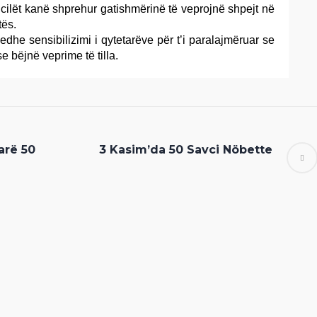
 cilët kanë shprehur gatishmërinë të veprojnë shpejt në
tës.
e edhe sensibilizimi i qytetarëve për t’i paralajmëruar se
e bëjnë veprime të tilla.
arë 50
3 Kasim’da 50 Savci Nöbette