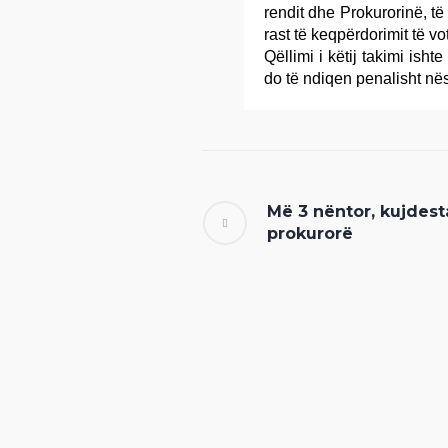
rendit dhe Prokurorinë, të
rast të keqpërdorimit të vo
Qëllimi i këtij takimi isht
do të ndiqen penalisht nës
Më 3 nëntor, kujdest
prokurorë