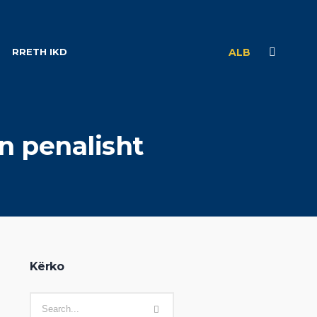
RRETH IKD
ALB
n penalisht
Kërko