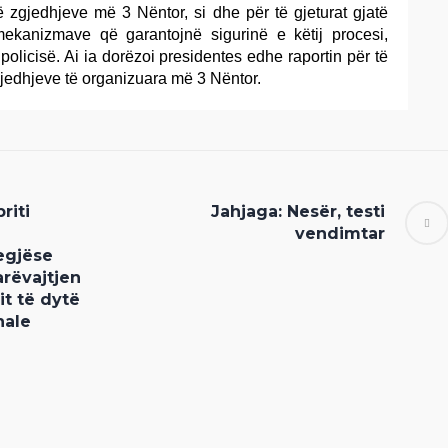
ë zgjedhjeve më 3 Nëntor, si dhe për të gjeturat gjatë
ekanizmave që garantojnë sigurinë e këtij procesi,
 policisë. Ai ia dorëzoi presidentes edhe raportin për të
 zgjedhjeve të organizuara më 3 Nëntor.
riti
Jahjaga: Nesër, testi
vendimtar
egjëse
rëvajtjen
it të dytë
nale