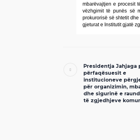
mbarëvajtjen e procesit t
vëzhgimit të punës së m
prokurorisë së shtetit dhe
gjeturat e Institutit gjatë
Presidentja Jahjaga p
përfaqësuesit e
institucioneve përgj
për organizimin, mba
dhe sigurinë e raund
të zgjedhjeve komu