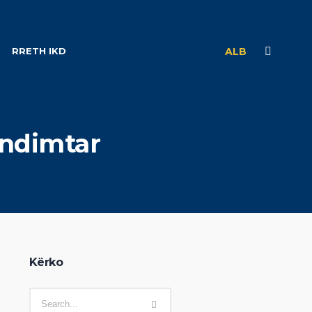
RRETH IKD
ALB
undimtar
Kërko