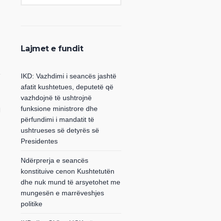
Lajmet e fundit
IKD: Vazhdimi i seancës jashtë
afatit kushtetues, deputetë që
vazhdojnë të ushtrojnë
funksione ministrore dhe
përfundimi i mandatit të
ushtrueses së detyrës së
Presidentes
Ndërprerja e seancës
konstituive cenon Kushtetutën
dhe nuk mund të arsyetohet me
mungesën e marrëveshjes
politike