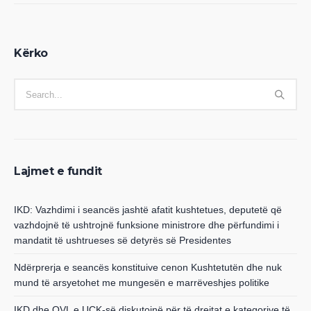
Kërko
Lajmet e fundit
IKD: Vazhdimi i seancës jashtë afatit kushtetues, deputetë që
vazhdojnë të ushtrojnë funksione ministrore dhe përfundimi i
mandatit të ushtrueses së detyrës së Presidentes
Ndërprerja e seancës konstituive cenon Kushtetutën dhe nuk
mund të arsyetohet me mungesën e marrëveshjes politike
IKD dhe OVL e UÇK-së diskutojnë për të drejtat e kategorive të