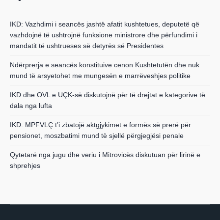
IKD: Vazhdimi i seancës jashtë afatit kushtetues, deputetë që
vazhdojnë të ushtrojnë funksione ministrore dhe përfundimi i
mandatit të ushtrueses së detyrës së Presidentes
Ndërprerja e seancës konstituive cenon Kushtetutën dhe nuk
mund të arsyetohet me mungesën e marrëveshjes politike
IKD dhe OVL e UÇK-së diskutojnë për të drejtat e kategorive të
dala nga lufta
IKD: MPFVLÇ t’i zbatojë aktgjykimet e formës së prerë për
pensionet, moszbatimi mund të sjellë përgjegjësi penale
Qytetarë nga jugu dhe veriu i Mitrovicës diskutuan për lirinë e
shprehjes