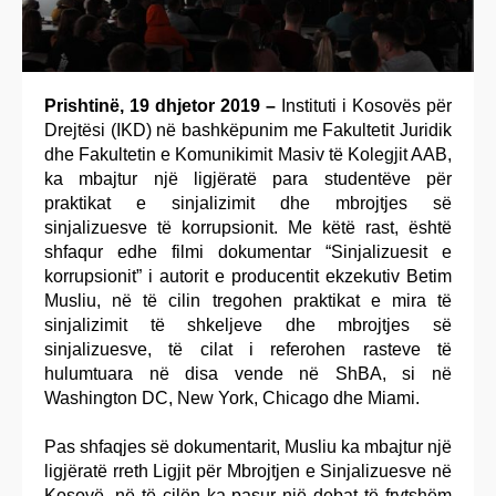
Prishtinë, 19 dhjetor 2019 –
Instituti i Kosovës për
Drejtësi (IKD) në bashkëpunim me Fakultetit Juridik
dhe Fakultetin e Komunikimit Masiv të Kolegjit AAB,
ka mbajtur një ligjëratë para studentëve për
praktikat e sinjalizimit dhe mbrojtjes së
sinjalizuesve të korrupsionit. Me këtë rast, është
shfaqur edhe filmi dokumentar “Sinjalizuesit e
korrupsionit” i autorit e producentit ekzekutiv Betim
Musliu, në të cilin tregohen praktikat e mira të
sinjalizimit të shkeljeve dhe mbrojtjes së
sinjalizuesve, të cilat i referohen rasteve të
hulumtuara në disa vende në ShBA, si në
Washington DC, New York, Chicago dhe Miami.
Pas shfaqjes së dokumentarit, Musliu ka mbajtur një
ligjëratë rreth Ligjit për Mbrojtjen e Sinjalizuesve në
Kosovë, në të cilën ka pasur një debat të frytshëm