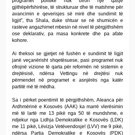
programet politike nuk ofron një qasje
gjithëpërfshirëse, të strukturuar dhe të matshme për
avancimin e qeverisjes së mirë dhe sundimit të
ligjit”, tha Shala, duke shtuar se në shumicën e
rasteve angazhimet mbesin në nivel të përgjithshëm
ose deklarativ, pa masa konkrete dhe pa afate
kohore.
Ai theksoi se gjetjet në fushën e sundimit të ligjit
janë veçanërisht shqetësuese, pasi programet nuk
ofrojnë vizione të qarta për reformën në sistemin e
drejtësisë, ndërsa Vettingu në drejtësi nuk
përmendet në programet e asnjërës nga katër
partitë më të mëdha.
Sa i përket poentimit të përgjithshëm, Aleanca për
Ardhmërinë e Kosovës (AAK) ka marrë vlerësimin
më të lartë me 13 pikë nga 50 të mundshme, e
ndjekur nga Lidhja Demokratike e Kosovës (LDK)
me 11 pikë, Lëvizja Vetëvendosje! (LVV) me 9 pikë,
ndërsa Partia Demokratike e Kosovës (PDK)