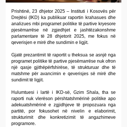
Prishtinë, 23 dhjetor 2025 – Instituti i Kosovës për
Drejtësi (IKD) ka publikuar raportin krahasues dhe
analizues mbi programet politike të partive kryesore
pjesëmarrëse në zgjedhjet e jashtëzakonshme
parlamentare të 28 dhjetorit 2025, me fokus në
qeverisjen e mirë dhe sundimin e ligjit.
Gjatë prezantimit të raportit u theksua se asnjë nga
programet politike të partive pjesëmarrëse nuk ofron
një qasje gjithëpërfshirëse, të strukturuar dhe të
matshme për avancimin e qeverisjes së mirë dhe
sundimit të ligjit.
Hulumtuesi i lartë i IKD-së, Gzim Shala, tha se
raporti nuk vlerëson përshtatshmërinë politike apo
adekuatshmërinë e zgjidhjeve të propozuara nga
partitë, por fokusohet në nivelin e elaborimit,
strukturimit dhe konkretizimit të angazhimeve
programore.