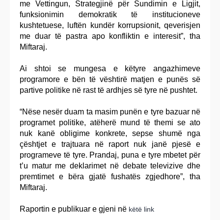
me Vettingun, Strategjinë për Sundimin e Ligjit,
funksionimin demokratik të institucioneve
kushtetuese, luftën kundër korrupsionit, qeverisjen
me duar të pastra apo konfliktin e interesit”, tha
Miftaraj.
Ai shtoi se mungesa e këtyre angazhimeve
programore e bën të vështirë matjen e punës së
partive politike në rast të ardhjes së tyre në pushtet.
“Nëse nesër duam ta masim punën e tyre bazuar në
programet politike, atëherë mund të themi se ato
nuk kanë obligime konkrete, sepse shumë nga
çështjet e trajtuara në raport nuk janë pjesë e
programeve të tyre. Prandaj, puna e tyre mbetet për
t’u matur me deklarimet në debate televizive dhe
premtimet e bëra gjatë fushatës zgjedhore”, tha
Miftaraj.
Raportin e publikuar e gjeni në
këtë link