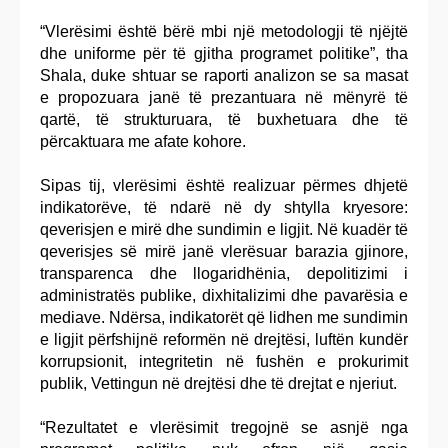
“Vlerësimi është bërë mbi një metodologji të njëjtë
dhe uniforme për të gjitha programet politike”, tha
Shala, duke shtuar se raporti analizon se sa masat
e propozuara janë të prezantuara në mënyrë të
qartë, të strukturuara, të buxhetuara dhe të
përcaktuara me afate kohore.
Sipas tij, vlerësimi është realizuar përmes dhjetë
indikatorëve, të ndarë në dy shtylla kryesore:
qeverisjen e mirë dhe sundimin e ligjit. Në kuadër të
qeverisjes së mirë janë vlerësuar barazia gjinore,
transparenca dhe llogaridhënia, depolitizimi i
administratës publike, dixhitalizimi dhe pavarësia e
mediave. Ndërsa, indikatorët që lidhen me sundimin
e ligjit përfshijnë reformën në drejtësi, luftën kundër
korrupsionit, integritetin në fushën e prokurimit
publik, Vettingun në drejtësi dhe të drejtat e njeriut.
“Rezultatet e vlerësimit tregojnë se asnjë nga