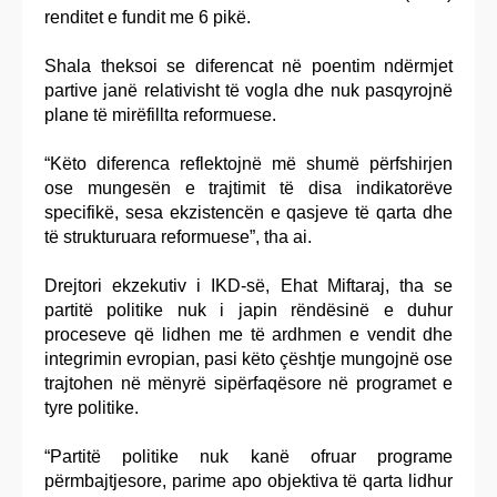
renditet e fundit me 6 pikë.
Shala theksoi se diferencat në poentim ndërmjet
partive janë relativisht të vogla dhe nuk pasqyrojnë
plane të mirëfillta reformuese.
“Këto diferenca reflektojnë më shumë përfshirjen
ose mungesën e trajtimit të disa indikatorëve
specifikë, sesa ekzistencën e qasjeve të qarta dhe
të strukturuara reformuese”, tha ai.
Drejtori ekzekutiv i IKD-së, Ehat Miftaraj, tha se
partitë politike nuk i japin rëndësinë e duhur
proceseve që lidhen me të ardhmen e vendit dhe
integrimin evropian, pasi këto çështje mungojnë ose
trajtohen në mënyrë sipërfaqësore në programet e
tyre politike.
“Partitë politike nuk kanë ofruar programe
përmbajtjesore, parime apo objektiva të qarta lidhur