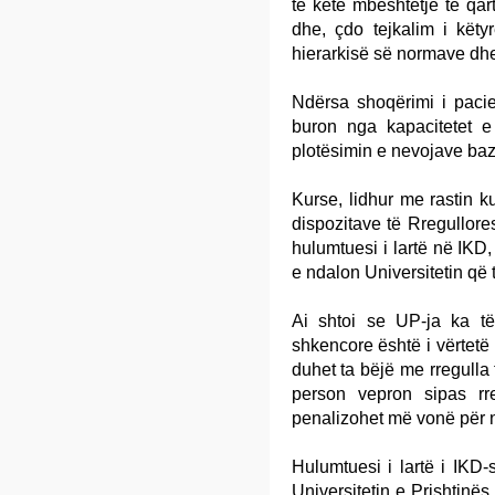
të ketë mbështetje të qart
dhe, çdo tejkalim i këtyr
hierarkisë së normave dhe
Ndërsa shoqërimi i pacie
buron nga kapacitetet e
plotësimin e nevojave baz
Kurse, lidhur me rastin ku
dispozitave të Rregullore
hulumtuesi i lartë në IKD
e ndalon Universitetin që 
Ai shtoi se UP-ja ka të 
shkencore është i vërtetë 
duhet ta bëjë me rregulla
person vepron sipas r
penalizohet më vonë për n
Hulumtuesi i lartë i IKD-
Universitetin e Prishtinës