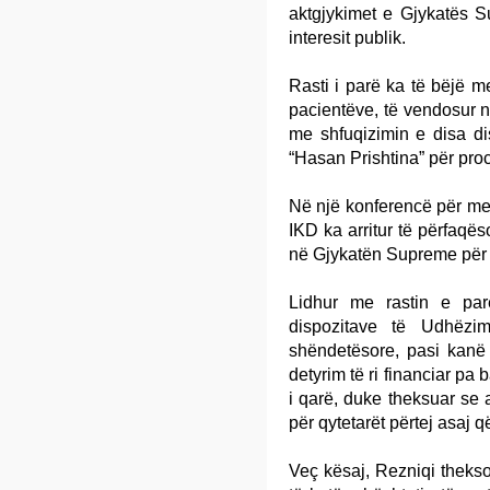
aktgjykimet e Gjykatës S
interesit publik.
Rasti i parë ka të bëjë m
pacientëve, të vendosur ng
me shfuqizimin e disa dis
“Hasan Prishtina” për pro
Në një konferencë për med
IKD ka arritur të përfaqës
në Gjykatën Supreme për s
Lidhur me rastin e par
dispozitave të Udhëzim
shëndetësore, pasi kanë 
detyrim të ri financiar pa 
i qarë, duke theksuar se a
për qytetarët përtej asaj që
Veç kësaj, Rezniqi thekso