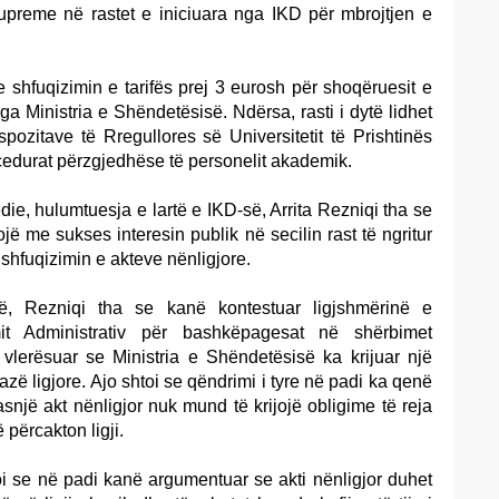
upreme në rastet e iniciuara nga IKD për mbrojtjen e
e shfuqizimin e tarifës prej 3 eurosh për shoqëruesit e
a Ministria e Shëndetësisë. Ndërsa, rasti i dytë lidhet
pozitave të Rregullores së Universitetit të Prishtinës
cedurat përzgjedhëse të personelit akademik.
ie, hulumtuesja e lartë e IKD-së, Arrita Rezniqi tha se
ojë me sukses interesin publik në secilin rast të ngritur
hfuqizimin e akteve nënligjore.
ë, Rezniqi tha se kanë kontestuar ligjshmërinë e
it Administrativ për bashkëpagesat në shërbimet
vlerësuar se Ministria e Shëndetësisë ka krijuar një
bazë ligjore. Ajo shtoi se qëndrimi i tyre në padi ka qenë
snjë akt nënligjor nuk mund të krijojë obligime të reja
 përcakton ligji.
i se në padi kanë argumentuar se akti nënligjor duhet