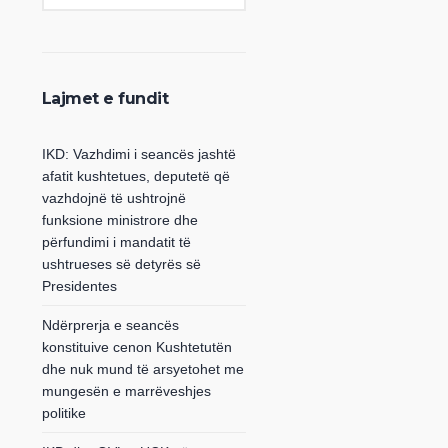
Lajmet e fundit
IKD: Vazhdimi i seancës jashtë
afatit kushtetues, deputetë që
vazhdojnë të ushtrojnë
funksione ministrore dhe
përfundimi i mandatit të
ushtrueses së detyrës së
Presidentes
Ndërprerja e seancës
konstituive cenon Kushtetutën
dhe nuk mund të arsyetohet me
mungesën e marrëveshjes
politike