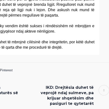
net duhet të veprojnë brenda ligjit. Rregulloret nuk mund
ë reja që ligji nuk i lejon. Dhe askush nuk mund të
rejtë përmes rregullave të paqarta.
 ky vendim është sukses i rëndësishëm në mbrojtjen e
t gjyqësor ndaj akteve nënligjore.
uhet të mbrojnë cilësinë dhe integritetin, por këtë duhet
e të qarta dhe me procedurë të drejtë.
Pinterest
n
IKD: Drejtësia duhet të
aturës së
veprojë ndaj sulmeve, pa
krijuar shqetësim dhe
pasiguri te qytetarët