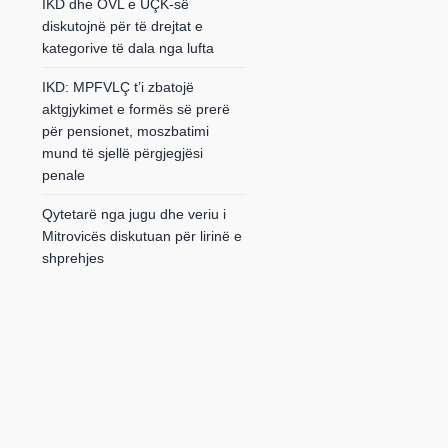
IKD dhe OVL e UÇK-së
diskutojnë për të drejtat e
kategorive të dala nga lufta
IKD: MPFVLÇ t’i zbatojë
aktgjykimet e formës së prerë
për pensionet, moszbatimi
mund të sjellë përgjegjësi
penale
Qytetarë nga jugu dhe veriu i
Mitrovicës diskutuan për lirinë e
shprehjes