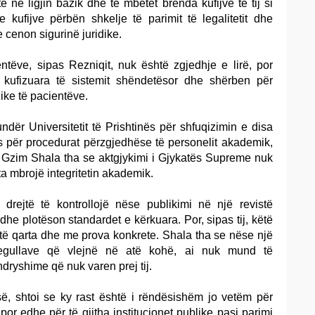
ë në ligjin bazik dhe të mbetet brenda kufijve të tij si
e kufijve përbën shkelje të parimit të legalitetit dhe
 cenon sigurinë juridike.
ntëve, sipas Rezniqit, nuk është zgjedhje e lirë, por
 kufizuara të sistemit shëndetësor dhe shërben për
ike të pacientëve.
ndër Universitetit të Prishtinës për shfuqizimin e disa
s për procedurat përzgjedhëse të personelit akademik,
, Gzim Shala tha se aktgjykimi i Gjykatës Supreme nuk
ta mbrojë integritetin akademik.
drejtë të kontrollojë nëse publikimi në një revistë
dhe plotëson standardet e kërkuara. Por, sipas tij, këtë
 të qarta dhe me prova konkrete. Shala tha se nëse një
regullave që vlejnë në atë kohë, ai nuk mund të
dryshime që nuk varen prej tij.
së, shtoi se ky rast është i rëndësishëm jo vetëm për
 por edhe për të gjitha institucionet publike pasi parimi