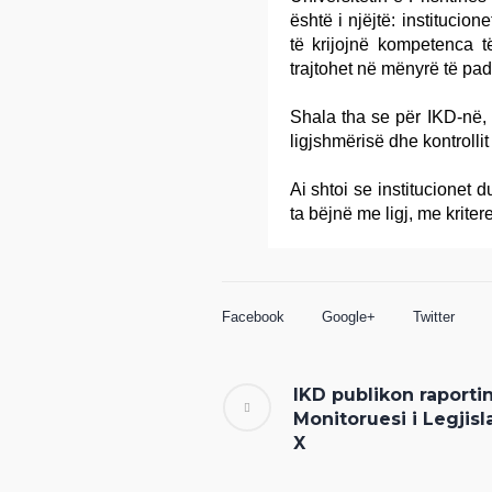
është i njëjtë: institucio
të krijojnë kompetenca t
trajtohet në mënyrë të pad
Shala tha se për IKD-në,
ligjshmërisë dhe kontrolli
Ai shtoi se institucionet d
ta bëjnë me ligj, me kriter
Facebook
Google+
Twitter
IKD publikon raporti
Monitoruesi i Legjisl
X