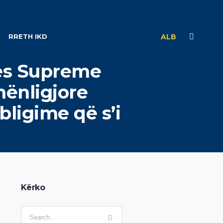
RRETH IKD
ALB
tës Supreme
nënligjore
ligime që s’i
Kërko