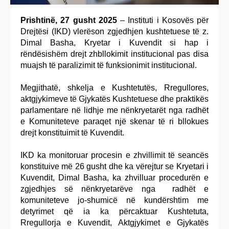
Prishtinë, 27 gusht 2025
– Instituti i Kosovës për
Drejtësi (IKD) vlerëson zgjedhjen kushtetuese të z.
Dimal Basha, Kryetar i Kuvendit si hap i
rëndësishëm drejt zhbllokimit institucional pas disa
muajsh të paralizimit të funksionimit institucional.
Megjithatë, shkelja e Kushtetutës, Rregullores,
aktgjykimeve të Gjykatës Kushtetuese dhe praktikës
parlamentare në lidhje me nënkryetarët nga radhët
e Komuniteteve paraqet një skenar të ri bllokues
drejt konstituimit të Kuvendit.
IKD ka monitoruar procesin e zhvillimit të seancës
konstituive më 26 gusht dhe ka vërejtur se Kryetari i
Kuvendit, Dimal Basha, ka zhvilluar procedurën e
zgjedhjes së nënkryetarëve nga radhët e
komuniteteve jo-shumicë në kundërshtim me
detyrimet që ia ka përcaktuar Kushtetuta,
Rregullorja e Kuvendit, Aktgjykimet e Gjykatës