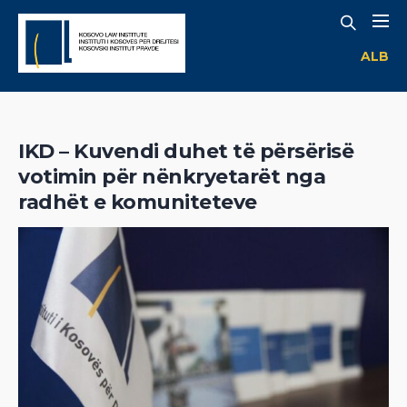
ALB
IKD – Kuvendi duhet të përsërisë
votimin për nënkryetarët nga
radhët e komuniteteve