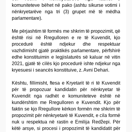
komuniteteve bëhet në pako (ashtu sikurse votimi i
nënkryetarëve nga tri (3) grupet më të mëdha
parlamentare).
Me përjashtim të formës me shkrim të propozimit, që
është risi në Rregulloren e re të Kuvendit, kjo
procedurë është ndjekur dhe respektuar
vazhdimisht gjatë praktikës parlamentare, përfshirë
edhe konstituimin e legjislaturës së kaluar në vitin
2021, gjatë të cilës kjo procedurë ishte ndjekur nga
kryesuesi i seancës konstituive, z. Avni Dehari.
Kështu, fillimisht, ftesa e Kryetarit të ri të Kuvendit
për të propozuar kandidatin për nënkryetar të
Kuvendit nga radhët e komuniteteve është në
kundërshtim me Rregulloren e Kuvendit. Kjo për
faktin se kjo Rregullore kërkon formën me shkrim të
propozimit për nënkryetarë të Kuvendit, e cila formë
nuk u respektua në rastin e Emilija Redžepi. Për
këtë arsye, si procesi i propozimit të kandidatit për