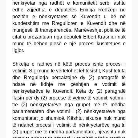
nënkryetar nga radhët e komunitetit serb, ashtu
edhe zgjedhja e deputetes Emilija Redžepi në
pozitën e nënkryetares së Kuvendit u bë në
kundërshtim me Rregulloren e Kuvendit dhe në
mungesë të transparencës. Marrëveshjet politike të
cilat u prezantuan nga deputeti Elbert Krasniqi nuk
mund të bëhen pjesë e një procesi kushtetues e
ligjor.
Shkelja e radhës në këtë proces ishte procesi i
votimit. Siç mund të vërtetohet lehtësisht, Kushtetuta
dhe Rregullorja përcaktojnë dy (2) paragrafë të
ndarë në lidhje me çështjen e votimit të
nënkryetarëve të Kuvendit. Këta dy (2) paragrafë
flasin për dy (2) procese të vetme të votimit: votimi i
tre (3) nënkryetarëve nga grupet më të mëdha
parlamentaren dhe votimi i (2) nënkryetarëve nga
komunitetet jo shumicë. Kështu, sikurse nuk mund
të ndahet procesi i votimit të nënkryetarëve nga tri
(3) grupet më të mëdha parlamentare, njëashtu nuk