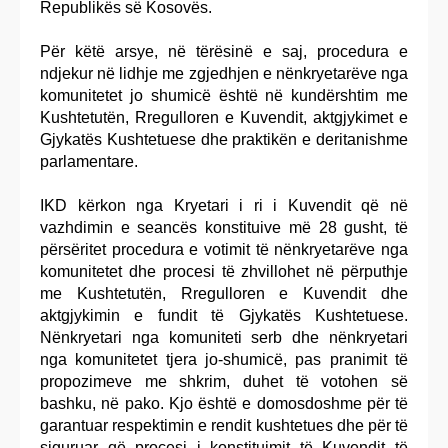
Republikës së Kosovës.
Për këtë arsye, në tërësinë e saj, procedura e
ndjekur në lidhje me zgjedhjen e nënkryetarëve nga
komunitetet jo shumicë është në kundërshtim me
Kushtetutën, Rregulloren e Kuvendit, aktgjykimet e
Gjykatës Kushtetuese dhe praktikën e deritanishme
parlamentare.
IKD kërkon nga Kryetari i ri i Kuvendit që në
vazhdimin e seancës konstituive më 28 gusht, të
përsëritet procedura e votimit të nënkryetarëve nga
komunitetet dhe procesi të zhvillohet në përputhje
me Kushtetutën, Rregulloren e Kuvendit dhe
aktgjykimin e fundit të Gjykatës Kushtetuese.
Nënkryetari nga komuniteti serb dhe nënkryetari
nga komunitetet tjera jo-shumicë, pas pranimit të
propozimeve me shkrim, duhet të votohen së
bashku, në pako. Kjo është e domosdoshme për të
garantuar respektimin e rendit kushtetues dhe për të
siguruar që procesi i konstituimit të Kuvendit të