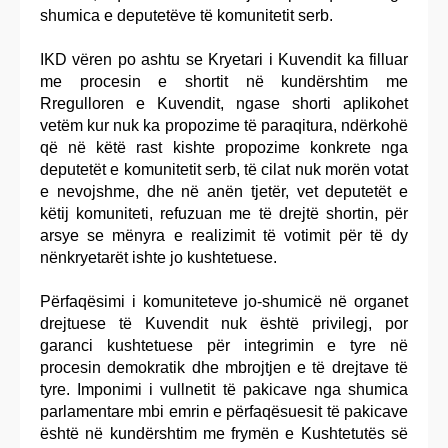
shumica e deputetëve të komunitetit serb.
IKD vëren po ashtu se Kryetari i Kuvendit ka filluar
me procesin e shortit në kundërshtim me
Rregulloren e Kuvendit, ngase shorti aplikohet
vetëm kur nuk ka propozime të paraqitura, ndërkohë
që në këtë rast kishte propozime konkrete nga
deputetët e komunitetit serb, të cilat nuk morën votat
e nevojshme, dhe në anën tjetër, vet deputetët e
këtij komuniteti, refuzuan me të drejtë shortin, për
arsye se mënyra e realizimit të votimit për të dy
nënkryetarët ishte jo kushtetuese.
Përfaqësimi i komuniteteve jo-shumicë në organet
drejtuese të Kuvendit nuk është privilegj, por
garanci kushtetuese për integrimin e tyre në
procesin demokratik dhe mbrojtjen e të drejtave të
tyre. Imponimi i vullnetit të pakicave nga shumica
parlamentare mbi emrin e përfaqësuesit të pakicave
është në kundërshtim me frymën e Kushtetutës së