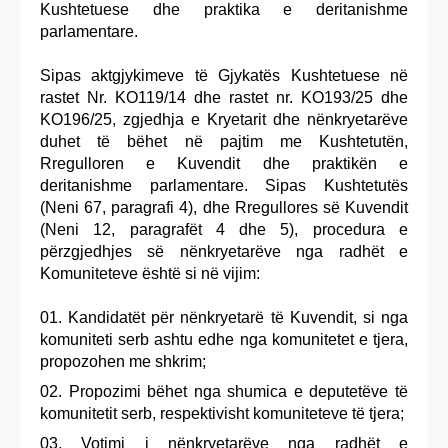
Kushtetuese dhe praktika e deritanishme
parlamentare.
Sipas aktgjykimeve të Gjykatës Kushtetuese në
rastet Nr. KO119/14 dhe rastet nr. KO193/25 dhe
KO196/25, zgjedhja e Kryetarit dhe nënkryetarëve
duhet të bëhet në pajtim me Kushtetutën,
Rregulloren e Kuvendit dhe praktikën e
deritanishme parlamentare. Sipas Kushtetutës
(Neni 67, paragrafi 4), dhe Rregullores së Kuvendit
(Neni 12, paragrafët 4 dhe 5), procedura e
përzgjedhjes së nënkryetarëve nga radhët e
Komuniteteve është si në vijim:
Kandidatët për nënkryetarë të Kuvendit, si nga
komuniteti serb ashtu edhe nga komunitetet e tjera,
propozohen me shkrim;
Propozimi bëhet nga shumica e deputetëve të
komunitetit serb, respektivisht komuniteteve të tjera;
Votimi i nënkryetarëve nga radhët e