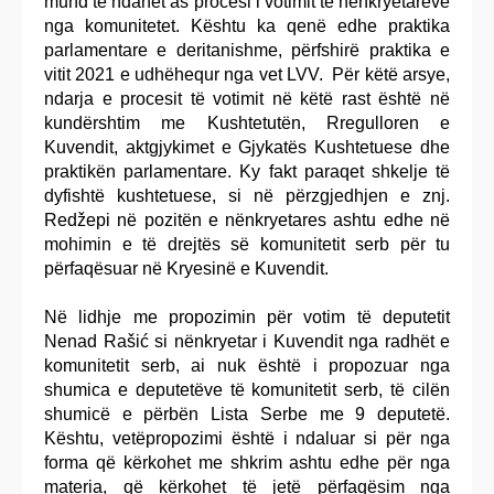
mund të ndahet as procesi i votimit të nënkryetarëve
nga komunitetet. Kështu ka qenë edhe praktika
parlamentare e deritanishme, përfshirë praktika e
vitit 2021 e udhëhequr nga vet LVV. Për këtë arsye,
ndarja e procesit të votimit në këtë rast është në
kundërshtim me Kushtetutën, Rregulloren e
Kuvendit, aktgjykimet e Gjykatës Kushtetuese dhe
praktikën parlamentare. Ky fakt paraqet shkelje të
dyfishtë kushtetuese, si në përzgjedhjen e znj.
Redžepi në pozitën e nënkryetares ashtu edhe në
mohimin e të drejtës së komunitetit serb për tu
përfaqësuar në Kryesinë e Kuvendit.
Në lidhje me propozimin për votim të deputetit
Nenad Rašić si nënkryetar i Kuvendit nga radhët e
komunitetit serb, ai nuk është i propozuar nga
shumica e deputetëve të komunitetit serb, të cilën
shumicë e përbën Lista Serbe me 9 deputetë.
Kështu, vetëpropozimi është i ndaluar si për nga
forma që kërkohet me shkrim ashtu edhe për nga
materia, që kërkohet të jetë përfaqësim nga