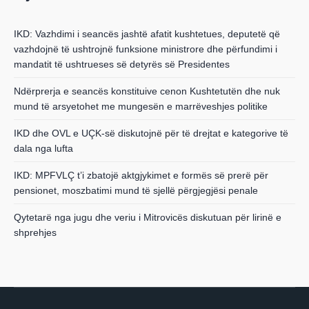
IKD: Vazhdimi i seancës jashtë afatit kushtetues, deputetë që
vazhdojnë të ushtrojnë funksione ministrore dhe përfundimi i
mandatit të ushtrueses së detyrës së Presidentes
Ndërprerja e seancës konstituive cenon Kushtetutën dhe nuk
mund të arsyetohet me mungesën e marrëveshjes politike
IKD dhe OVL e UÇK-së diskutojnë për të drejtat e kategorive të
dala nga lufta
IKD: MPFVLÇ t’i zbatojë aktgjykimet e formës së prerë për
pensionet, moszbatimi mund të sjellë përgjegjësi penale
Qytetarë nga jugu dhe veriu i Mitrovicës diskutuan për lirinë e
shprehjes