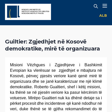
ALB
Guiltier: Zgjedhjet në Kosovë
demokratike, mirë të organizuara
Misioni Vëzhgues i Zgjedhjeve i Bashkimit
Evropian ka vlerësuar se zgjedhjet e mbajtura në
Kosovë, përveç pjesës veriore kanë qenë mirë të
organizuara dhe se janë karakterizuar me një klimë
demokratike. Roberto Gualtieri, shef i këtij misioni,
ka thënë se në pjesën veriore ka pasur kërcënim të
votuesve. Mirëpo Gualtieri nuk ka dhënë detaje sa i
përket procesit dhe incidenteve që kanë ndodhur në
veri, duke thënë se të gjitha rekomandimet do të