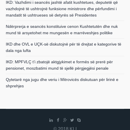
IKD: Vazhdimi i seancës jashtë afatit kushtetues, deputetë që
vazhdojnë të ushtrojnë funksione ministrore dhe përfundimi i
mandatit të ushtrueses së detyrës së Presidentes
Ndërprerja e seancës konstituive cenon Kushtetutën dhe nuk
mund të arsyetohet me mungesën e marrëveshjes politike
IKD dhe OVL e UÇK-së diskutojnë për të drejtat e kategorive të
dala nga lufta
IKD: MPFVLÇ t’i zbatojë aktgjykimet e formës së prerë për
pensionet, moszbatimi mund të sjellë përgjegjësi penale
Qytetarë nga jugu dhe veriu i Mitrovicës diskutuan për lirinë e
shprehjes
© 2018 KLI