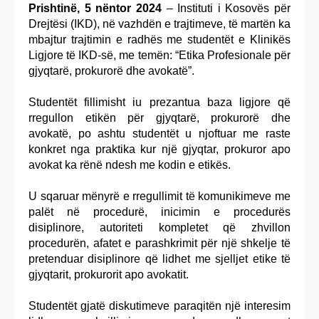
Prishtinë, 5 nëntor 2024
– Instituti i Kosovës për
Drejtësi (IKD), në vazhdën e trajtimeve, të martën ka
mbajtur trajtimin e radhës me studentët e Klinikës
Ligjore të IKD-së, me temën: “Etika Profesionale për
gjyqtarë, prokurorë dhe avokatë”.
Studentët fillimisht iu prezantua baza ligjore që
rregullon etikën për gjyqtarë, prokurorë dhe
avokatë, po ashtu studentët u njoftuar me raste
konkret nga praktika kur një gjyqtar, prokuror apo
avokat ka rënë ndesh me kodin e etikës.
U sqaruar mënyrë e rregullimit të komunikimeve me
palët në procedurë, inicimin e procedurës
disiplinore, autoriteti kompletet që zhvillon
procedurën, afatet e parashkrimit për një shkelje të
pretenduar disiplinore që lidhet me sjelljet etike të
gjyqtarit, prokurorit apo avokatit.
Studentët gjatë diskutimeve paraqitën një interesim