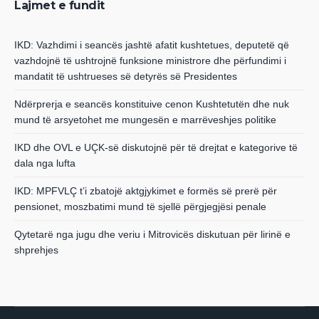
Lajmet e fundit
IKD: Vazhdimi i seancës jashtë afatit kushtetues, deputetë që
vazhdojnë të ushtrojnë funksione ministrore dhe përfundimi i
mandatit të ushtrueses së detyrës së Presidentes
Ndërprerja e seancës konstituive cenon Kushtetutën dhe nuk
mund të arsyetohet me mungesën e marrëveshjes politike
IKD dhe OVL e UÇK-së diskutojnë për të drejtat e kategorive të
dala nga lufta
IKD: MPFVLÇ t’i zbatojë aktgjykimet e formës së prerë për
pensionet, moszbatimi mund të sjellë përgjegjësi penale
Qytetarë nga jugu dhe veriu i Mitrovicës diskutuan për lirinë e
shprehjes