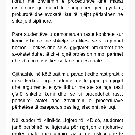
lidhur me zhvillimin e procedurave dhe masat
disiplinorë që mund të shqiptohen për gjyqtarë,
prokurorë dhe avokatë, kur të njëjtit përfshihen në
shkelje disiplinore.
Para studentëve u demonstruan raste konkrete kur
kemi të bëjnë me shkelje të etikës, se si kuptohet
nocioni i etikës dhe se si gjyqtarët, prokurorët dhe
avokatët duhet të zhvillojnë profesionin mbi parimet
dhe zbatimin e etikës së lartë profesionale.
Gjithashtu në këtë trajtim u paraqit edhe rast praktik
duke kërkuar nga studentët që të japin përgjigjet
dhe argumentet e tyre lidhur me atë se nga rasti
çfarë shkelje kemi dhe se si procedohet rasti,
përfshirë afatet dhe zhvillimin e procedurave
përkatëse të parapara sipas legjislacionit në fuqi.
Në kuadër të Klinikës Ligjore të IKD-së, studentët
janë përfshirë në ligjërata për ngritjen e njohurive
profesionale, monitorimin, vizitat në institucione të