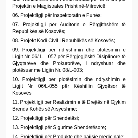
Projektin e Magjistrales Prishtinë-Mitrovicë;
Projektligji për Inspektoratin e Punës;
Projektligji për Auditorin e Përgjithshëm të
Republikës së Kosovës;
Projekt Kodi Civil i Republikës së Kosovës;
Projektligji për ndryshimin dhe plotësimin e
Ligjit Nr. 06/ L – 057 për Përgjegjësitë Disiplinore të
Gjyqtarëve dhe Prokurorëve, i ndryshuar dhe
plotësuar me Ligjin Nr. 08/L-003;
Projektligji për plotësimin dhe ndryshimin e
Ligjit Nr. 06/L-055 për Këshillin Gjyqësor të
Kosovës;
Projektligji për Realizimin e të Drejtës në Gjykim
Brenda Kohës së Arsyeshme;
Projektligji për Shëndetësi;
Projektligji për Sigurime Shëndetësore;
Projektligji për Produkte dhe pajisje medicinale;