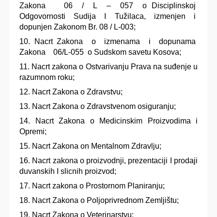
Zakona 06 / L – 057 o Disciplinskoj
Odgovornosti Sudija I Tužilaca, izmenjen i
dopunjen Zakonom Br. 08 / L-003;
Nacrt Zakona o izmenama i dopunama
Zakona 06/L-055 o Sudskom savetu Kosova;
Nacrt zakona o Ostvarivanju Prava na suđenje u
razumnom roku;
Nacrt Zakona o Zdravstvu;
Nacrt Zakona o Zdravstvenom osiguranju;
Nacrt Zakona o Medicinskim Proizvodima i
Opremi;
Nacrt Zakona on Mentalnom Zdravlju;
Nacrt zakona o proizvodnji, prezentaciji I prodaji
duvanskih I slicnih proizvod;
Nacrt zakona o Prostornom Planiranju;
Nacrt Zakona o Poljoprivrednom Zemljištu;
Nacrt Zakona o Veterinarstvu;