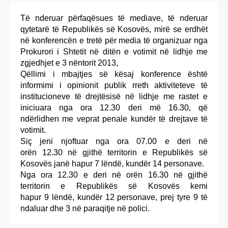
Të nderuar përfaqësues të mediave, të nderuar
qytetarë të Republikës së Kosovës, mirë se erdhët
në konferencën e tretë për media të organizuar nga
Prokurori i Shtetit në ditën e votimit në lidhje me
zgjedhjet e 3 nëntorit 2013,
Qëllimi i mbajtjes së kësaj konference është
informimi i opinionit publik rreth aktiviteteve të
institucioneve të drejtësisë në lidhje me rastet e
iniciuara nga ora 12.30 deri më 16.30, që
ndërlidhen me veprat penale kundër të drejtave të
votimit.
Siç jeni njoftuar nga ora 07.00 e deri në
orën 12.30 në gjithë territorin e Republikës së
Kosovës janë hapur 7 lëndë, kundër 14 personave.
Nga ora 12.30 e deri në orën 16.30 në gjithë
territorin e Republikës së Kosovës kemi
hapur 9 lëndë, kundër 12 personave, prej tyre 9 të
ndaluar dhe 3 në paraqitje në polici.