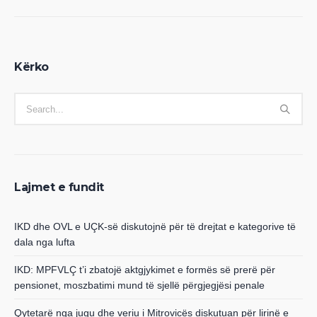
Kërko
Lajmet e fundit
IKD dhe OVL e UÇK-së diskutojnë për të drejtat e kategorive të
dala nga lufta
IKD: MPFVLÇ t’i zbatojë aktgjykimet e formës së prerë për
pensionet, moszbatimi mund të sjellë përgjegjësi penale
Qytetarë nga jugu dhe veriu i Mitrovicës diskutuan për lirinë e