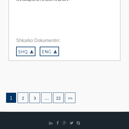
Shkarko Dokumentin:
SHQ
ENG
1
…
2
3
22
>>