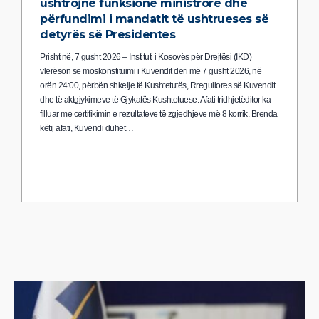
ushtrojnë funksione ministrore dhe
përfundimi i mandatit të ushtrueses së
detyrës së Presidentes
Prishtinë, 7 gusht 2026 – Instituti i Kosovës për Drejtësi (IKD)
vlerëson se moskonstituimi i Kuvendit deri më 7 gusht 2026, në
orën 24:00, përbën shkelje të Kushtetutës, Rregullores së Kuvendit
dhe të aktgjykimeve të Gjykatës Kushtetuese. Afati tridhjetëditor ka
filluar me certifikimin e rezultateve të zgjedhjeve më 8 korrik. Brenda
këtij afati, Kuvendi duhet…