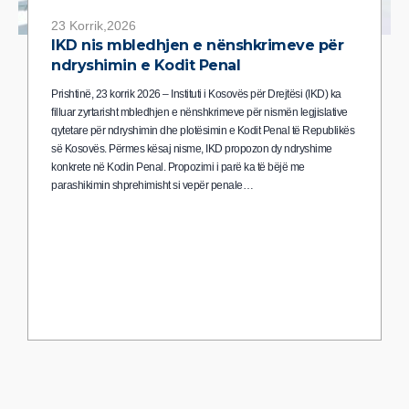
23 Korrik,2026
IKD nis mbledhjen e nënshkrimeve për
ndryshimin e Kodit Penal
Prishtinë, 23 korrik 2026 – Instituti i Kosovës për Drejtësi (IKD) ka
filluar zyrtarisht mbledhjen e nënshkrimeve për nismën legjislative
qytetare për ndryshimin dhe plotësimin e Kodit Penal të Republikës
së Kosovës. Përmes kësaj nisme, IKD propozon dy ndryshime
konkrete në Kodin Penal. Propozimi i parë ka të bëjë me
parashikimin shprehimisht si vepër penale…