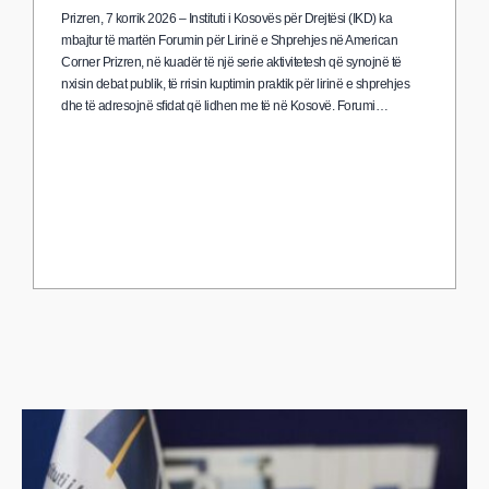
Prizren, 7 korrik 2026 – Instituti i Kosovës për Drejtësi (IKD) ka
mbajtur të martën Forumin për Lirinë e Shprehjes në American
Corner Prizren, në kuadër të një serie aktivitetesh që synojnë të
nxisin debat publik, të rrisin kuptimin praktik për lirinë e shprehjes
dhe të adresojnë sfidat që lidhen me të në Kosovë. Forumi…