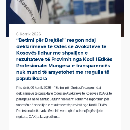
6 Korrik,2026
“Betimi për Drejtësi” reagon ndaj
deklarimeve të Odës së Avokatëve të
Kosovës lidhur me shpalljen e
rezultateve të Provimit nga Kodi i Etikës
Profesionale: Mungesa e transparencës
nuk mund të arsyetohet me rregulla të
papublikuara
Prishtinë, 06 korrik 2026 – “Betimi për Drejtësi” reagon ndaj
deklarimeve të pasakta të Odës së Avokatëve të Kosovës (OAK), të
paraqitura në të ashtuquajturin “demant” lidhur me raportimin për
vonesën në shpalljen e rezultateve të provimit nga Kodi i Etikës
Profesionale të avokatëve. Në vend që të adresojë çështjet e
ngritura, OAK-ja ka zgjedhur…