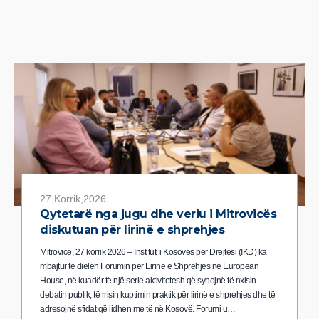
27 Korrik,2026
Qytetarë nga jugu dhe veriu i Mitrovicës
diskutuan për lirinë e shprehjes
Mitrovicë, 27 korrik 2026 – Instituti i Kosovës për Drejtësi (IKD) ka
mbajtur të dielën Forumin për Lirinë e Shprehjes në European
House, në kuadër të një serie aktivitetesh që synojnë të nxisin
debatin publik, të rrisin kuptimin praktik për lirinë e shprehjes dhe të
adresojnë sfidat që lidhen me të në Kosovë. Forumi u…