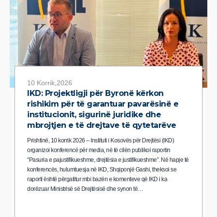
10 Korrik,2026
IKD: Projektligji për Byronë kërkon
rishikim për të garantuar pavarësinë e
institucionit, sigurinë juridike dhe
mbrojtjen e të drejtave të qytetarëve
Prishtinë, 10 korrik 2026 – Instituti i Kosovës për Drejtësi (IKD)
organizoi konferencë për media, në të cilën publikoi raportin
“Pasuria e pajustifikueshme, drejtësia e justifikueshme”. Në hapje të
konferencës, hulumtuesja në IKD, Shqiponjë Gashi, theksoi se
raporti është përgatitur mbi bazën e komenteve që IKD i ka
dorëzuar Ministrisë së Drejtësisë dhe synon të…