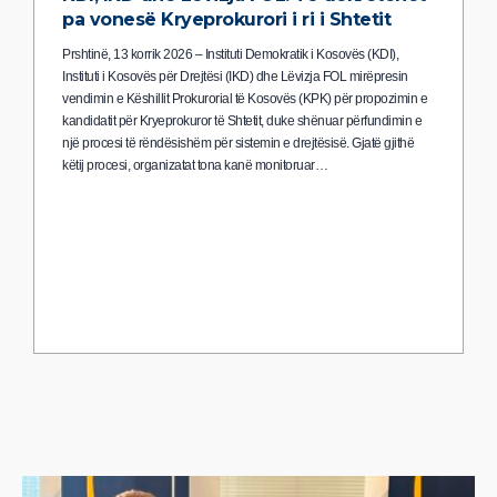
pa vonesë Kryeprokurori i ri i Shtetit
Prshtinë, 13 korrik 2026 – Instituti Demokratik i Kosovës (KDI),
Instituti i Kosovës për Drejtësi (IKD) dhe Lëvizja FOL mirëpresin
vendimin e Këshillit Prokurorial të Kosovës (KPK) për propozimin e
kandidatit për Kryeprokuror të Shtetit, duke shënuar përfundimin e
një procesi të rëndësishëm për sistemin e drejtësisë. Gjatë gjithë
këtij procesi, organizatat tona kanë monitoruar…