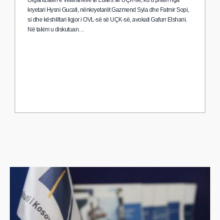
Organizatën e Veteranëve të Luftës së UÇK-së, ku u pritën nga
kryetari Hysni Gucati, nënkryetarët Gazmend Syla dhe Fatmir Sopi,
si dhe këshilltari ligjor i OVL-së së UÇK-së, avokati Gafurr Elshani.
Në takim u diskutuan…