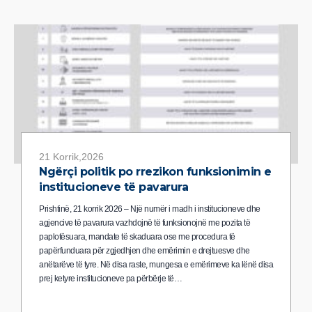
21 Korrik,2026
Ngërçi politik po rrezikon funksionimin e
institucioneve të pavarura
Prishtinë, 21 korrik 2026 – Një numër i madh i institucioneve dhe
agjencive të pavarura vazhdojnë të funksionojnë me pozita të
paplotësuara, mandate të skaduara ose me procedura të
papërfunduara për zgjedhjen dhe emërimin e drejtuesve dhe
anëtarëve të tyre. Në disa raste, mungesa e emërimeve ka lënë disa
prej ketyre institucioneve pa përbërje të…