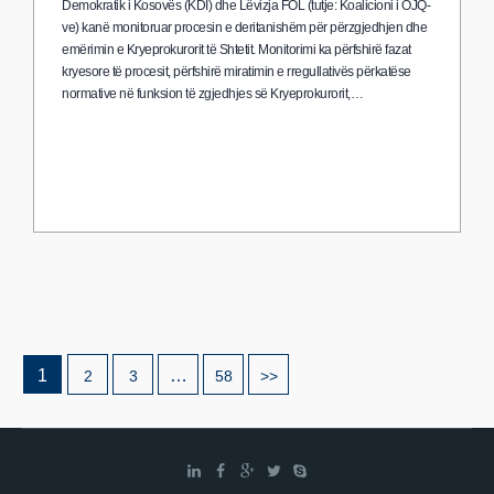
Demokratik i Kosovës (KDI) dhe Lëvizja FOL (tutje: Koalicioni i OJQ-
ve) kanë monitoruar procesin e deritanishëm për përzgjedhjen dhe
emërimin e Kryeprokurorit të Shtetit. Monitorimi ka përfshirë fazat
kryesore të procesit, përfshirë miratimin e rregullativës përkatëse
normative në funksion të zgjedhjes së Kryeprokurorit,…
1
…
2
3
58
>>