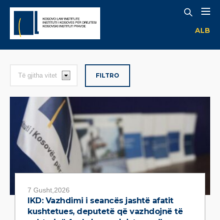
ALB
FILTRO
7 Gusht,2026
IKD: Vazhdimi i seancës jashtë afatit
kushtetues, deputetë që vazhdojnë të