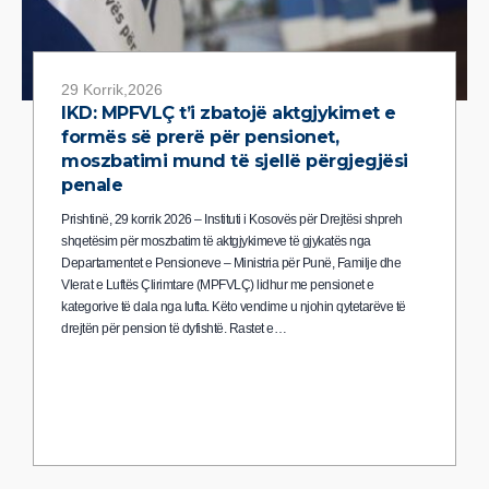
29 Korrik,2026
IKD: MPFVLÇ t’i zbatojë aktgjykimet e
formës së prerë për pensionet,
moszbatimi mund të sjellë përgjegjësi
penale
Prishtinë, 29 korrik 2026 – Instituti i Kosovës për Drejtësi shpreh
shqetësim për moszbatim të aktgjykimeve të gjykatës nga
Departamentet e Pensioneve – Ministria për Punë, Familje dhe
Vlerat e Luftës Çlirimtare (MPFVLÇ) lidhur me pensionet e
kategorive të dala nga lufta. Këto vendime u njohin qytetarëve të
drejtën për pension të dyfishtë. Rastet e…