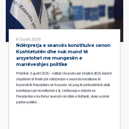
6 Gusht,2026
Ndërprerja e seancës konstituive cenon
Kushtetutën dhe nuk mund të
arsyetohet me mungesën e
marrëveshjes politike
Prishtinë, 6 gusht 2026 – nstituti i Kosovës për Drejtësi (IKD) shpreh
shqetësim të thellë për ndërprerjen e seancës konstituive të
Kuvendit të Republikës së Kosovës, në prag të përfundimit të afatit
kushtetues për konstituimin e tij. Ushtruesja e detyrës së
Presidentes e ka thirrur seancën në ditën e tridhjetë, duke ua lënë
partive politike…