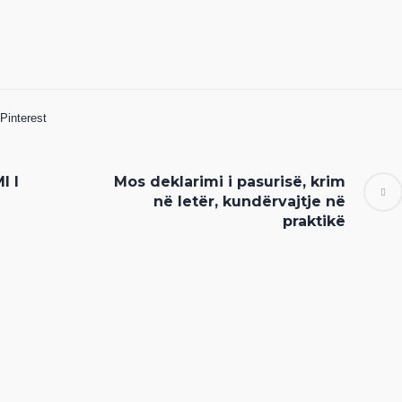
Pinterest
I I
Mos deklarimi i pasurisë, krim
në letër, kundërvajtje në
praktikë