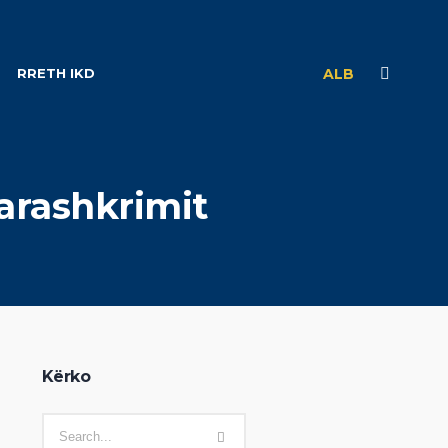
RRETH IKD
ALB
parashkrimit
Kërko