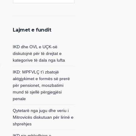
Lajmet e fundit
IKD dhe OVL e UÇK-së
diskutojnë për të drejtat e
kategorive të dala nga lufta
IKD: MPFVLÇ t’i zbatojë
aktgjykimet e formës së prerë
për pensionet, moszbatimi
mund të sjellë përgjegjësi
penale
Qytetarë nga jugu dhe veriu i
Mitrovicës diskutuan për lirinë e
shprehjes
IKD nis mbledhjen e