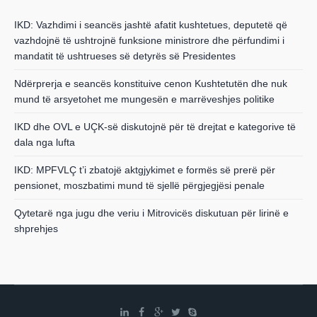
IKD: Vazhdimi i seancës jashtë afatit kushtetues, deputetë që
vazhdojnë të ushtrojnë funksione ministrore dhe përfundimi i
mandatit të ushtrueses së detyrës së Presidentes
Ndërprerja e seancës konstituive cenon Kushtetutën dhe nuk
mund të arsyetohet me mungesën e marrëveshjes politike
IKD dhe OVL e UÇK-së diskutojnë për të drejtat e kategorive të
dala nga lufta
IKD: MPFVLÇ t’i zbatojë aktgjykimet e formës së prerë për
pensionet, moszbatimi mund të sjellë përgjegjësi penale
Qytetarë nga jugu dhe veriu i Mitrovicës diskutuan për lirinë e
shprehjes