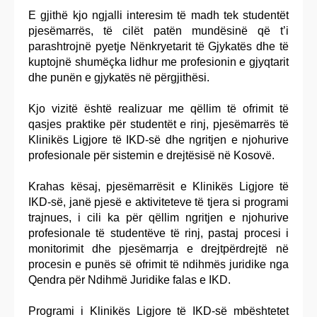
E gjithë kjo ngjalli interesim të madh tek studentët
pjesëmarrës, të cilët patën mundësinë që t’i
parashtrojnë pyetje Nënkryetarit të Gjykatës dhe të
kuptojnë shumëçka lidhur me profesionin e gjyqtarit
dhe punën e gjykatës në përgjithësi.
Kjo vizitë është realizuar me qëllim të ofrimit të
qasjes praktike për studentët e rinj, pjesëmarrës të
Klinikës Ligjore të IKD-së dhe ngritjen e njohurive
profesionale për sistemin e drejtësisë në Kosovë.
Krahas kësaj, pjesëmarrësit e Klinikës Ligjore të
IKD-së, janë pjesë e aktiviteteve të tjera si programi
trajnues, i cili ka për qëllim ngritjen e njohurive
profesionale të studentëve të rinj, pastaj procesi i
monitorimit dhe pjesëmarrja e drejtpërdrejtë në
procesin e punës së ofrimit të ndihmës juridike nga
Qendra për Ndihmë Juridike falas e IKD.
Programi i Klinikës Ligjore të IKD-së mbështetet