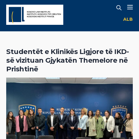
ALB
Studentët e Klinikës Ligjore të IKD-
së vizituan Gjykatën Themelore në
Prishtinë