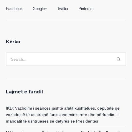
Facebook
Google+
Twitter
Pinterest
Kërko
Lajmet e fundit
IKD: Vazhdimi i seancës jashtë afatit kushtetues, deputetë që
vazhdojnë të ushtrojnë funksione ministrore dhe përfundimi i
mandatit të ushtrueses së detyrës së Presidentes