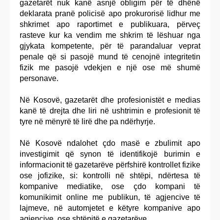
gazetarët nuk kanë asnjë obligim për të dhënë
deklarata pranë policisë apo prokurorisë lidhur me
shkrimet apo raportimet e publikuara, përveç
rasteve kur ka vendim me shkrim të lëshuar nga
gjykata kompetente, për të parandaluar veprat
penale që si pasojë mund të cenojnë integritetin
fizik me pasojë vdekjen e një ose më shumë
personave.
Në Kosovë, gazetarët dhe profesionistët e medias
kanë të drejta dhe liri në ushtrimin e profesionit të
tyre në mënyrë të lirë dhe pa ndërhyrje.
Në Kosovë ndalohet çdo masë e zbulimit apo
investigimit që synon të identifikojë burimin e
informacionit të gazetarëve përfshirë kontrollet fizike
ose jofizike, si: kontrolli në shtëpi, ndërtesa të
kompanive mediatike, ose çdo kompani të
komunikimit online me publikun, të agjencive të
lajmeve, në automjetet e këtyre kompanive apo
agjencive, ose shtëpitë e gazetarëve.