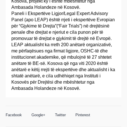
Kosova, projekt ky i është mbështetur nga
Ambasada Holandeze në Kosovë.
Paneli i Ekspertëve Ligjor/Legal Expert Advisory
Panel (apo LEAP) është rrjeti i ekspertëve Evropian
për “Gjykime të Drejta”(“Fair Trials”) në drejtësinë
penale dhe drejtat e njeriut e cila punon për të
promovuar të drejtat e gjykimit të drejtë në Evropë.
LEAP aktualisht ka rreth 200 anëtarë organizativë,
me përfaqësues nga firmat ligjore, OSHC-të dhe
institucionet akademike, që mbulojnë të 27 shtetet
anëtare të BE-së. Kosova që nga viti 2020 është
anëtarë e këtij rrejti të ekspertëve dhe aktualisht i ka
shtatë anëtarë, e cila udhëhiqet nga Instituti i
Kosovës për Drejtësi dhe mbështetur nga
Ambasada Holandeze në Kosovë.
Facebook
Google+
Twitter
Pinterest