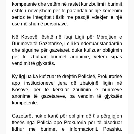
kompetente dhe vetëm në rastet kur zbulimi i burimit
është i nevojshëm për të parandaluar një kërcënim
serioz të integritetit fizik me pasojë vdekjen e një
ose më shumë personave.
Në Kosovë, është në fuqi Ligji për Mbrojtjen e
Burimeve të Gazetarisë, i cili ka ndërtuar standardin
dhe sigurinë për gazetarët, duke kufizuar obligimin
për të zbuluar burimet anonime, vetëm sipas
vendimit të gjykatës.
Ky ligj ua ka kufizuar të drejtën Policisë, Prokurorisë
apo institucioneve tjera që zbatojnë ligjin në
Kosovë, për të kërkuar zbulimin e burimeve
anonime të gazetarëve, pa vendim të gjykatës
kompetente.
Gazetarët nuk e kanë për obligim që t’iu përgjigjen
ftesës nga Policia apo Prokuroria për të biseduar
lidhur me burimet e informacionit. Poashtu,