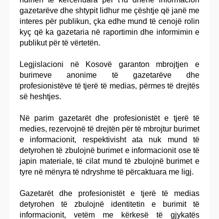
gazetarëve dhe shtypit lidhur me çështje që janë me
interes për publikun, çka edhe mund të cenojë rolin
kyç që ka gazetaria në raportimin dhe informimin e
publikut për të vërtetën.
Legjislacioni në Kosovë garanton mbrojtjen e
burimeve anonime të gazetarëve dhe
profesionistëve të tjerë të medias, përmes të drejtës
së heshtjes.
Në parim gazetarët dhe profesionistët e tjerë të
medies, rezervojnë të drejtën për të mbrojtur burimet
e informacionit, respektivisht ata nuk mund të
detyrohen të zbulojnë burimet e informacionit ose të
japin materiale, të cilat mund të zbulojnë burimet e
tyre në mënyra të ndryshme të përcaktuara me ligj.
Gazetarët dhe profesionistët e tjerë të medias
detyrohen të zbulojnë identitetin e burimit të
informacionit, vetëm me kërkesë të gjykatës