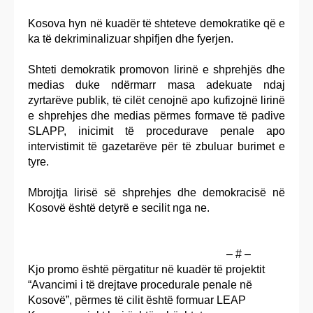
Kosova hyn në kuadër të shteteve demokratike që e
ka të dekriminalizuar shpifjen dhe fyerjen.
Shteti demokratik promovon lirinë e shprehjës dhe
medias duke ndërmarr masa adekuate ndaj
zyrtarëve publik, të cilët cenojnë apo kufizojnë lirinë
e shprehjes dhe medias përmes formave të padive
SLAPP, inicimit të procedurave penale apo
intervistimit të gazetarëve për të zbuluar burimet e
tyre.
Mbrojtja lirisë së shprehjes dhe demokracisë në
Kosovë është detyrë e secilit nga ne.
– # –
Kjo promo është përgatitur në kuadër të projektit
“Avancimi i të drejtave procedurale penale në
Kosovë”, përmes të cilit është formuar LEAP