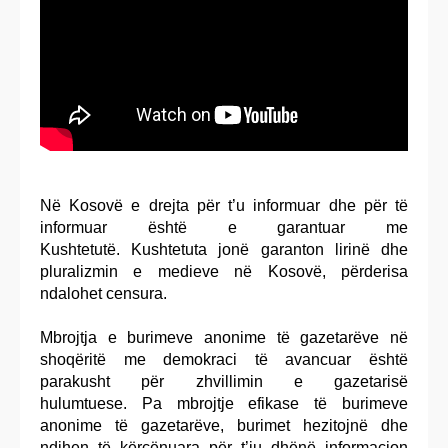
Në Kosovë e drejta për t’u informuar dhe për të
informuar është e garantuar me
Kushtetutë. Kushtetuta jonë garanton lirinë dhe
pluralizmin e medieve në Kosovë, përderisa
ndalohet censura.
Mbrojtja e burimeve anonime të gazetarëve në
shoqëritë me demokraci të avancuar është
parakusht për zhvillimin e gazetarisë
hulumtuese. Pa mbrojtje efikase të burimeve
anonime të gazetarëve, burimet hezitojnë dhe
ndihen të kërcënuara për t’iu dhënë informacion