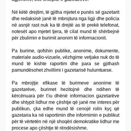
Në këtë drejtim, të gjitha mjetet e punës së gazetarit
dhe redaksisë janë të mbrojtura nga ligji dhe policia
në asnjë rast nuk ka të drejtë as të prekë telefonat,
notesët apo mjetet tjera, të cilat mund të shërbejnë
për zbulimin e burimit anonim të informacionit.
Pa burime, qofshin publike, anonime, dokumente,
materiale audio-vizuele, vëzhgime vetjake nuk do të
mund të kishte raportim dhe para se gjithash
pamundësohet zhvillimi i gazetarisë hulumtuese.
Pa mbrojtje efikase të burimeve anonime të
gazetarëve, burimet hezitojnë dhe ndihen të
kërcënuara për t’iu dhënë informacion gazetarëve
dhe shtypit lidhur me çështje që janë me interes për
publikun, çka edhe mund të cenojë rolin kyç që
gazetaria ka në raportimin dhe informimin e publikut
për të vërtetën në një shoqëri demokratike lidhur me
procese apo çështje të rëndësishme.