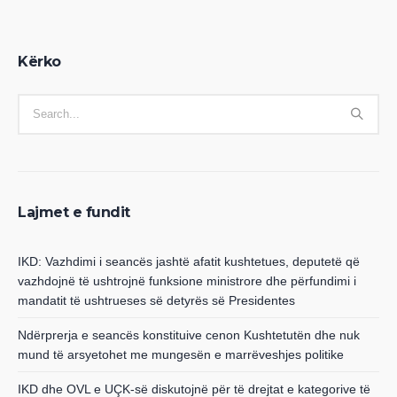
Kërko
Lajmet e fundit
IKD: Vazhdimi i seancës jashtë afatit kushtetues, deputetë që
vazhdojnë të ushtrojnë funksione ministrore dhe përfundimi i
mandatit të ushtrueses së detyrës së Presidentes
Ndërprerja e seancës konstituive cenon Kushtetutën dhe nuk
mund të arsyetohet me mungesën e marrëveshjes politike
IKD dhe OVL e UÇK-së diskutojnë për të drejtat e kategorive të