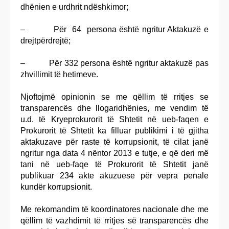
dhënien e urdhrit ndëshkimor;
– Për 64 persona është ngritur Aktakuzë e
drejtpërdrejtë;
– Për 332 persona është ngritur aktakuzë pas
zhvillimit të hetimeve.
Njoftojmë opinionin se me qëllim të rritjes se
transparencës dhe llogaridhënies, me vendim të
u.d. të Kryeprokurorit të Shtetit në ueb-faqen e
Prokurorit të Shtetit ka filluar publikimi i të gjitha
aktakuzave për raste të korrupsionit, të cilat janë
ngritur nga data 4 nëntor 2013 e tutje, e që deri më
tani në ueb-faqe të Prokurorit të Shtetit janë
publikuar 234 akte akuzuese për vepra penale
kundër korrupsionit.
Me rekomandim të koordinatores nacionale dhe me
qëllim të vazhdimit të rritjes së transparencës dhe