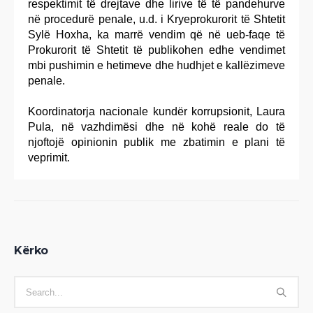
respektimit të drejtave dhe lirive të të pandehurve
në procedurë penale, u.d. i Kryeprokurorit të Shtetit
Sylë Hoxha, ka marrë vendim që në ueb-faqe të
Prokurorit të Shtetit të publikohen edhe vendimet
mbi pushimin e hetimeve dhe hudhjet e kallëzimeve
penale.
Koordinatorja nacionale kundër korrupsionit, Laura
Pula, në vazhdimësi dhe në kohë reale do të
njoftojë opinionin publik me zbatimin e plani të
veprimit.
Kërko