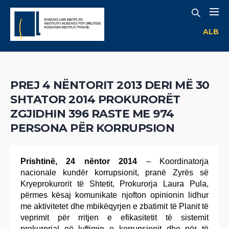
ALB
PREJ 4 NËNTORIT 2013 DERI MË 30
SHTATOR 2014 PROKURORËT
ZGJIDHIN 396 RASTE ME 974
PERSONA PËR KORRUPSION
Prishtinë, 24 nëntor 2014
– Koordinatorja
nacionale kundër korrupsionit, pranë Zyrës së
Kryeprokurorit të Shtetit, Prokurorja Laura Pula,
përmes kësaj komunikate njofton opinionin lidhur
me aktivitetet dhe mbikëqyrjen e zbatimit të Planit të
veprimit për rritjen e efikasitetit të sistemit
prokurorial në luftimin e korrupsionit dhe për të