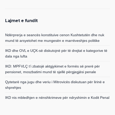
Lajmet e fundit
Ndërprerja e seancës konstituive cenon Kushtetutën dhe nuk
mund të arsyetohet me mungesën e marrëveshjes politike
IKD dhe OVL e UÇK-së diskutojnë për të drejtat e kategorive të
dala nga lufta
IKD: MPFVLÇ t’i zbatojë aktgjykimet e formës së prerë për
pensionet, moszbatimi mund të sjellë përgjegjësi penale
Qytetarë nga jugu dhe veriu i Mitrovicës diskutuan për lirinë e
shprehjes
IKD nis mbledhjen e nënshkrimeve për ndryshimin e Kodit Penal