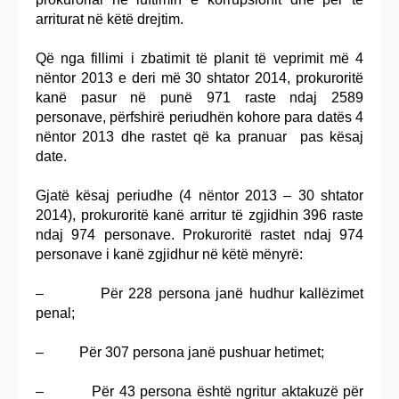
arriturat në këtë drejtim.
Që nga fillimi i zbatimit të planit të veprimit më 4
nëntor 2013 e deri më 30 shtator 2014, prokuroritë
kanë pasur në punë 971 raste ndaj 2589
personave, përfshirë periudhën kohore para datës 4
nëntor 2013 dhe rastet që ka pranuar pas kësaj
date.
Gjatë kësaj periudhe (4 nëntor 2013 – 30 shtator
2014), prokuroritë kanë arritur të zgjidhin 396 raste
ndaj 974 personave. Prokuroritë rastet ndaj 974
personave i kanë zgjidhur në këtë mënyrë:
– Për 228 persona janë hudhur kallëzimet
penal;
– Për 307 persona janë pushuar hetimet;
– Për 43 persona është ngritur aktakuzë për