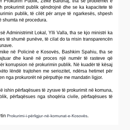
për Prokurim Publik, Zekë Bardhaj, tha se problemet e
th prokurimit publik qëndrojnë dhe se ka kapacitete të
kurimin publik, të cilët për arsye të ngarkesës, shpesh
ë shumta në procedura.
ë Administrimit Lokal, Ylli Valla, tha se kjo ministri ka
s të shumë punëve, të cilat do ta rrisin transparencën
unave.
omike në Policinë e Kosovës, Bashkim Spahiu, tha se
trajtuar dhe kanë në proces një numër të rasteve që
r korrupsion në prokurimin publik. Në kuadër të kësaj
këto lëndë trajtohen me seriozitet, ndërsa hetimet për
en nga prokurorët në përputhje me mandatin ligjor.
ë ishin përfaqësues të zyrave të prokurimit në komuna,
blik, përfaqësues nga shoqëria civile, përfaqësues të
rtin
.
Prokurimi-i-përligjur-në-komunat-e-Kosovës