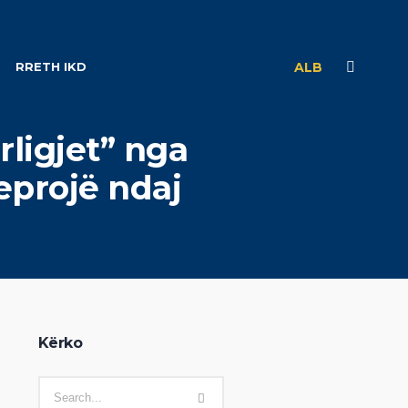
RRETH IKD
ALB
rligjet” nga
eprojë ndaj
Kërko