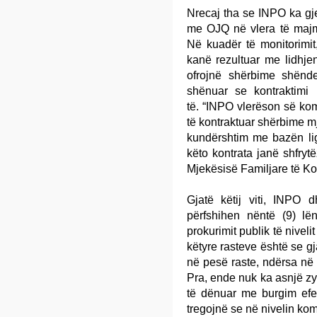
Nrecaj tha se INPO ka gj
me OJQ në vlera të majme
Në kuadër të monitorimit, 
kanë rezultuar me lidhje
ofrojnë shërbime shënde
shënuar se kontraktimi
të. “INPO vlerëson së ko
të kontraktuar shërbime 
kundërshtim me bazën lig
këto kontrata janë shfry
Mjekësisë Familjare të K
Gjatë këtij viti, INPO
përfshihen nëntë (9) lë
prokurimit publik të niveli
këtyre rasteve është se gja
në pesë raste, ndërsa në 
Pra, ende nuk ka asnjë zyr
të dënuar me burgim efekti
tregojnë se në nivelin ko