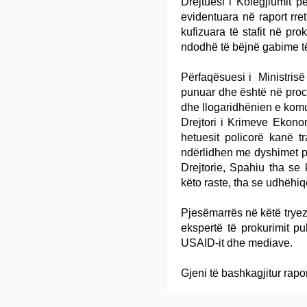
Drejtuesi i Kolegjiumit 
evidentuara në raport rre
kufizuara të stafit në pro
ndodhë të bëjnë gabime t
Përfaqësuesi i Ministrisë s
punuar dhe është në proce
dhe llogaridhënien e kom
Drejtori i Krimeve Ekon
hetuesit policorë kanë 
ndërlidhen me dyshimet pë
Drejtorie, Spahiu tha se 
këto raste, tha se udhëhiq
Pjesëmarrës në këtë tryez
ekspertë të prokurimit pu
USAID-it dhe mediave.
Gjeni të bashkagjitur rapo