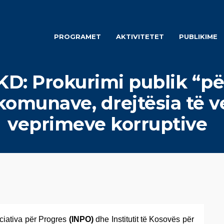
PROGRAMET
AKTIVITETET
PUBLIKIME
D: Prokurimi publik “pë
 komunave, drejtësia të v
veprimeve korruptive
ciativa për Progres
(INPO)
dhe Institutit të Kosovës për