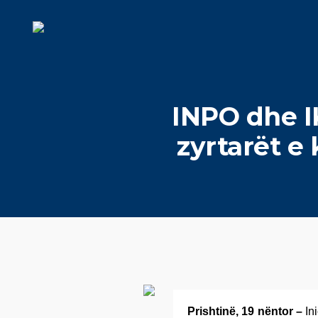
INPO dhe IK
zyrtarët e
Prishtinë, 19 nëntor –
Ini