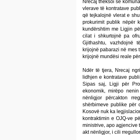
Nrecaj theksoi se komunat
vlerave të kontratave publ
që tejkalojnë vlerat e sh
prokurimit publik nëpër
kundërshtim me Ligjin për
cilat i shkurtojnë pa of
Gjithashtu, vazhdojnë të
krijojnë pabarazi në mes 
krijojnë mundësi reale për 
Ndër të tjera, Nrecaj ngri
lidhjen e kontratave pub
Sipas saj, Ligji për Pr
ekonomik, mirëpo nenin 
nënligjor përcakton rre
shërbimeve publike për o
Kosovë nuk ka legjislacion
kontraktimin e OJQ-ve p
ministrive, apo agjencive 
akt nënligjor, i cili rregull