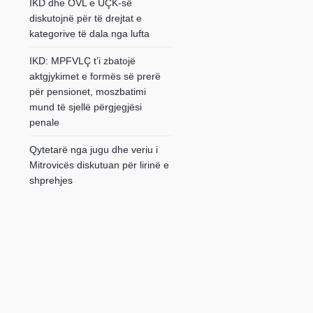
IKD dhe OVL e UÇK-së
diskutojnë për të drejtat e
kategorive të dala nga lufta
IKD: MPFVLÇ t’i zbatojë
aktgjykimet e formës së prerë
për pensionet, moszbatimi
mund të sjellë përgjegjësi
penale
Qytetarë nga jugu dhe veriu i
Mitrovicës diskutuan për lirinë e
shprehjes