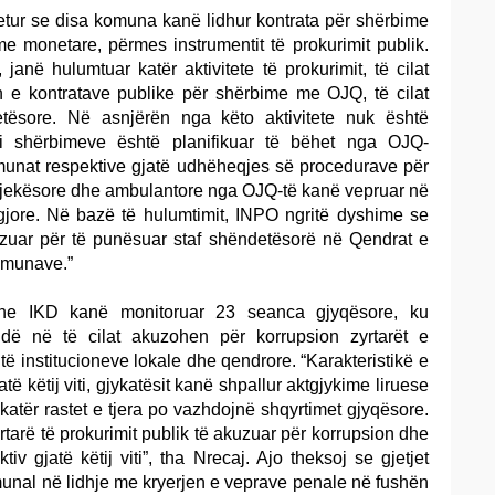
etur se disa komuna kanë lidhur kontrata për shërbime
 monetare, përmes instrumentit të prokurimit publik.
janë hulumtuar katër aktivitete të prokurimit, të cilat
n e kontratave publike për shërbime me OJQ, të cilat
tësore. Në asnjërën nga këto aktivitete nuk është
 i shërbimeve është planifikuar të bëhet nga OJQ-
munat respektive gjatë udhëheqjes së procedurave për
mjekësore dhe ambulantore nga OJQ-të kanë vepruar në
jore. Në bazë të hulumtimit, INPO ngritë dyshime se
tëzuar për të punësuar staf shëndetësorë në Qendrat e
omunave.”
 dhe IKD kanë monitoruar 23 seanca gjyqësore, ku
ndë në të cilat akuzohen për korrupsion zyrtarët e
t të institucioneve lokale dhe qendrore. “Karakteristikë e
të këtij viti, gjykatësit kanë shpallur aktgjykime liruese
katër rastet e tjera po vazhdojnë shqyrtimet gjyqësore.
tarë të prokurimit publik të akuzuar për korrupsion dhe
v gjatë këtij viti”, tha Nrecaj. Ajo theksoj se gjetjet
munal në lidhje me kryerjen e veprave penale në fushën