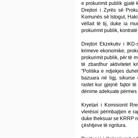
e prokurimit publik gjatë 
Drejtori i Zyrës së Proku
Komunës së Istogut, Haki 
vëllait të tij, duke ia 
prokurimit publik, kontratë
Drejtori Ekzekutiv i IKD-
krimeve ekonomike, prokur
prokurimit publik, për të
të zbardhur aktivitetet k
“Politika e ndjekjes duhe
bazuara në ligj, sikurse 
rastet kur gjejnë fajtor t
dënime adekuate përmes të 
Kryetari i Komisionit Rr
vlerësoi përmbajtjen e rap
duke theksuar se KRRP në 
çështjeve të ngritura.