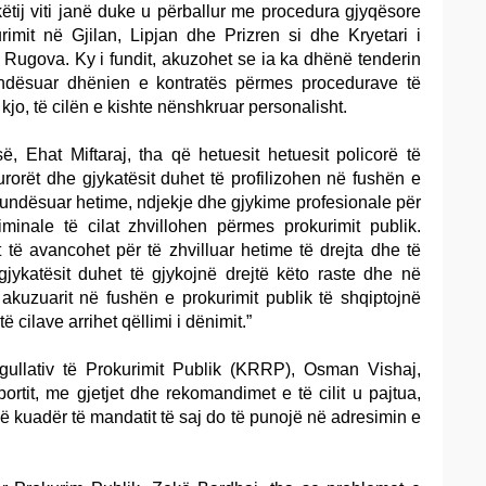
këtij viti janë duke u përballur me procedura gjyqësore
rimit në Gjilan, Lipjan dhe Prizren si dhe Kryetari i
Rugova. Ky i fundit, akuzohet se ia ka dhënë tenderin
mundësuar dhënien e kontratës përmes procedurave të
 kjo, të cilën e kishte nënshkruar personalisht.
së, Ehat Miftaraj, tha që hetuesit hetuesit policorë të
orët dhe gjykatësit duhet të profilizohen në fushën e
 mundësuar hetime, ndjekje dhe gjykime profesionale për
riminale të cilat zhvillohen përmes prokurimit publik.
t të avancohet për të zhvilluar hetime të drejta dhe të
gjykatësit duhet të gjykojnë drejtë këto raste dhe në
ë akuzuarit në fushën e prokurimit publik të shqiptojnë
cilave arrihet qëllimi i dënimit.”
egullativ të Prokurimit Publik (KRRP), Osman Vishaj,
ortit, me gjetjet dhe rekomandimet e të cilit u pajtua,
kuadër të mandatit të saj do të punojë në adresimin e