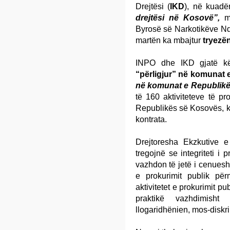
Drejtësi (
IKD
), në kuadër
drejtësi në Kosovë”,
me
Byrosë së Narkotikëve Ndë
martën ka mbajtur
tryezë
INPO dhe IKD gjatë kë
“përligjur” në komunat
në komunat e Republik
të 160 aktiviteteve të pr
Republikës së Kosovës, k
kontrata.
Drejtoresha Ekzkutive e
tregojnë se integriteti 
vazhdon të jetë i cenueshë
e prokurimit publik pë
aktivitetet e prokurimit p
praktikë vazhdimisht
llogaridhënien, mos-diskri