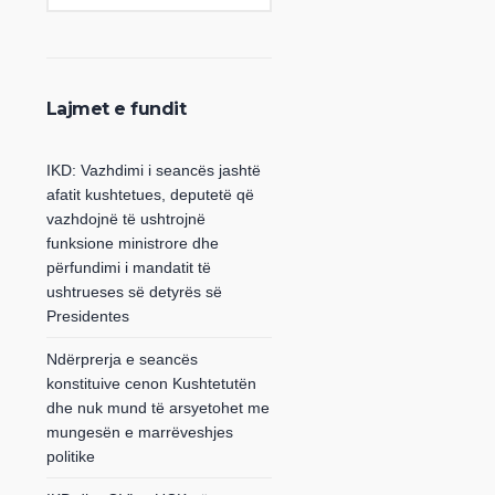
Lajmet e fundit
IKD: Vazhdimi i seancës jashtë
afatit kushtetues, deputetë që
vazhdojnë të ushtrojnë
funksione ministrore dhe
përfundimi i mandatit të
ushtrueses së detyrës së
Presidentes
Ndërprerja e seancës
konstituive cenon Kushtetutën
dhe nuk mund të arsyetohet me
mungesën e marrëveshjes
politike