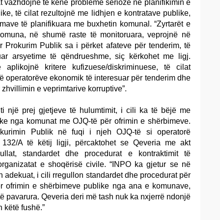
 vazhdojnë të kenë probleme serioze në planifikimin e
ike, të cilat rezultojnë me lidhjen e kontratave publike,
umave të planifikuara me buxhetin komunal. “Zyrtarët e
 komuna, në shumë raste të monitoruara, veprojnë në
 Prokurim Publik sa i përket afateve për tenderim, të
ruar arsyetime të qëndrueshme, siç kërkohet me ligj.
 aplikojnë kritere kufizuese/diskriminuese, të cilat
të operatorëve ekonomik të interesuar për tenderim dhe
zhvillimin e veprimtarive korruptive”.
ti një prej gjetjeve të hulumtimit, i cili ka të bëjë me
like nga komunat me OJQ-të për ofrimin e shërbimeve.
okurimin Publik në fuqi i njeh OJQ-të si operatorë
132/A të këtij ligji, përcaktohet se Qeveria me akt
gullat, standardet dhe procedurat e kontraktimit të
rganizatat e shoqërisë civile. “INPO ka gjetur se në
 adekuat, i cili rregullon standardet dhe procedurat për
ër ofrimin e shërbimeve publike nga ana e komunave,
të pavarura. Qeveria deri më tash nuk ka nxjerrë ndonjë
on këtë fushë.”