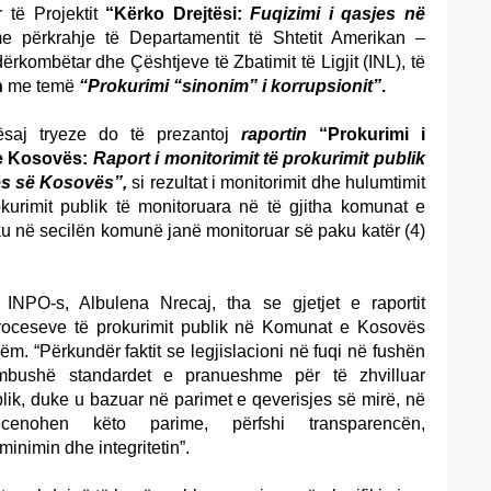
 të Projektit
“Kërko Drejtësi:
Fuqizimi i qasjes në
 përkrahje të Departamentit të Shtetit Amerikan –
rkombëtar dhe Çështjeve të Zbatimit të Ligjit (INL), të
n
me temë
“Prokurimi “sinonim” i korrupsionit”
.
saj tryeze do të prezantoj
raportin
“
Prokurimi i
 e Kosovës:
Raport i monitorimit të prokurimit publik
ës së Kosovës”,
si rezultat i monitorimit dhe hulumtimit
okurimit publik të monitoruara në të gjitha komunat e
u në secilën komunë janë monitoruar së paku katër (4)
 INPO-s, Albulena Nrecaj, tha se gjetjet e raportit
i proceseve të prokurimit publik në Komunat e Kosovës
m. “Përkundër faktit se legjislacioni në fuqi në fushën
rmbushë standardet e pranueshme për të zhvilluar
ublik, duke u bazuar në parimet e qeverisjes së mirë, në
 cenohen këto parime, përfshi transparencën,
minimin dhe integritetin”.