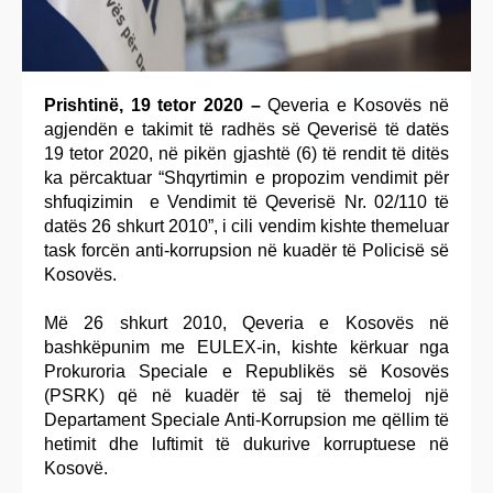
Prishtinë, 19 tetor 2020 –
Qeveria e Kosovës në
agjendën e takimit të radhës së Qeverisë të datës
19 tetor 2020, në pikën gjashtë (6) të rendit të ditës
ka përcaktuar “Shqyrtimin e propozim vendimit për
shfuqizimin e Vendimit të Qeverisë Nr. 02/110 të
datës 26 shkurt 2010”, i cili vendim kishte themeluar
task forcën anti-korrupsion në kuadër të Policisë së
Kosovës.
Më 26 shkurt 2010, Qeveria e Kosovës në
bashkëpunim me EULEX-in, kishte kërkuar nga
Prokuroria Speciale e Republikës së Kosovës
(PSRK) që në kuadër të saj të themeloj një
Departament Speciale Anti-Korrupsion me qëllim të
hetimit dhe luftimit të dukurive korruptuese në
Kosovë.