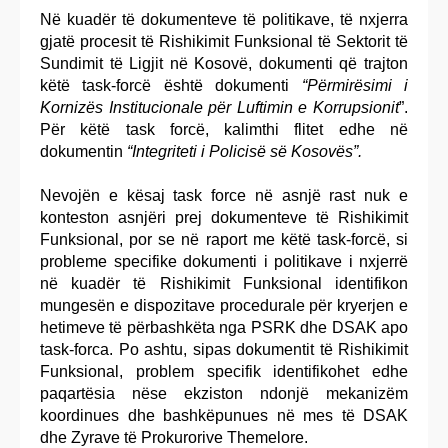
Në kuadër të dokumenteve të politikave, të nxjerra
gjatë procesit të Rishikimit Funksional të Sektorit të
Sundimit të Ligjit në Kosovë, dokumenti që trajton
këtë task-forcë është dokumenti
“Përmirësimi i
Kornizës Institucionale për Luftimin e Korrupsionit
”.
Për këtë task forcë, kalimthi flitet edhe në
dokumentin
“Integriteti i Policisë së Kosovës”.
Nevojën e kësaj task force në asnjë rast nuk e
konteston asnjëri prej dokumenteve të Rishikimit
Funksional, por se në raport me këtë task-forcë, si
probleme specifike dokumenti i politikave i nxjerrë
në kuadër të Rishikimit Funksional identifikon
mungesën e dispozitave procedurale për kryerjen e
hetimeve të përbashkëta nga PSRK dhe DSAK apo
task-forca. Po ashtu, sipas dokumentit të Rishikimit
Funksional, problem specifik identifikohet edhe
paqartësia nëse ekziston ndonjë mekanizëm
koordinues dhe bashkëpunues në mes të DSAK
dhe Zyrave të Prokurorive Themelore.