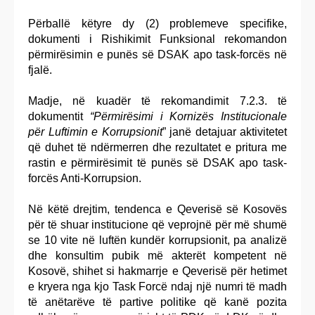
Përballë këtyre dy (2) problemeve specifike,
dokumenti i Rishikimit Funksional rekomandon
përmirësimin e punës së DSAK apo task-forcës në
fjalë.
Madje, në kuadër të rekomandimit 7.2.3. të
dokumentit
“Përmirësimi i Kornizës Institucionale
për Luftimin e Korrupsionit
” janë detajuar aktivitetet
që duhet të ndërmerren dhe rezultatet e pritura me
rastin e përmirësimit të punës së DSAK apo task-
forcës Anti-Korrupsion.
Në këtë drejtim, tendenca e Qeverisë së Kosovës
për të shuar institucione që veprojnë për më shumë
se 10 vite në luftën kundër korrupsionit, pa analizë
dhe konsultim pubik më akterët kompetent në
Kosovë, shihet si hakmarrje e Qeverisë për hetimet
e kryera nga kjo Task Forcë ndaj një numri të madh
të anëtarëve të partive politike që kanë pozita