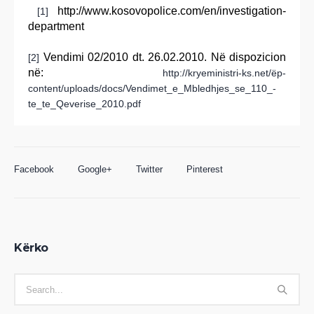
http://www.kosovopolice.com/en/investigation-
[1]
department
Vendimi 02/2010 dt. 26.02.2010. Në dispozicion
[2]
në:
http://kryeministri-ks.net/ëp-
content/uploads/docs/Vendimet_e_Mbledhjes_se_110_-
te_te_Qeverise_2010.pdf
Facebook
Google+
Twitter
Pinterest
Kërko