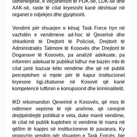
udhëheqëse, e veçanërisht të PDK-së, LDK-së dhe
AAK-së, raste të cilat kryesisht kanë dështuar në
organet e ndjekjes dhe gjyqësorit.
Vendimi për shuarjen e kësaj Task Force hyn në
vazhdën e vendimeve ad-hoc të Qeverisë dhe
shkarkimit të Drejtorit të Policisë, Drejtorit të
Administratës Tatimore të Kosovës dhe Drejtorit të
Doganave të Kosovës, pa analizë adekuate, pa
informim adekuat të publikut lidhur me bazën mbi të
cilat janë bazuar këto vendime dhe që në publik
perceptohen si mjete për të kapur institucionet
kryesore ligj-zbatuese në Kosovë që kanë
kompetencë luftimin e korrupsionit dhe kriminalitetit.
IKD rekomandon Qeverinë e Kosovës, që mos të
ndërmerr veprime të një anshme, që cenojnë
drejtpërdrejtë politikat e veta, duke marrë vendime,
të cilat në publik kuptohen si vendime të marra në
qëllim të kapjes së institucioneve të pavarura. Ky
propozim vendim për shuarjen e Task Forcës, bie