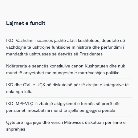
Lajmet e fundit
IKD: Vazhdimi i seancës jashtë afatit kushtetues, deputetë që
vazhdojnë të ushtrojnë funksione ministrore dhe përfundimi i
mandatit të ushtrueses së detyrës së Presidentes
Ndërprerja e seancës konstituive cenon Kushtetutën dhe nuk
mund të arsyetohet me mungesën e marrëveshjes politike
IKD dhe OVL e UÇK-së diskutojnë për të drejtat e kategorive të
dala nga lufta
IKD: MPFVLÇ t’i zbatojë aktgjykimet e formës së prerë për
pensionet, moszbatimi mund të sjellë përgjegjësi penale
Qytetarë nga jugu dhe veriu i Mitrovicës diskutuan për lirinë e
shprehjes