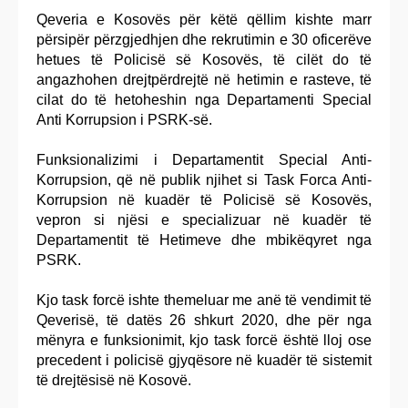
Qeveria e Kosovës për këtë qëllim kishte marr
përsipër përzgjedhjen dhe rekrutimin e 30 oficerëve
hetues të Policisë së Kosovës, të cilët do të
angazhohen drejtpërdrejtë në hetimin e rasteve, të
cilat do të hetoheshin nga Departamenti Special
Anti Korrupsion i PSRK-së.
Funksionalizimi i Departamentit Special Anti-
Korrupsion, që në publik njihet si Task Forca Anti-
Korrupsion në kuadër të Policisë së Kosovës,
vepron si njësi e specializuar në kuadër të
Departamentit të Hetimeve dhe mbikëqyret nga
PSRK.
Kjo task forcë ishte themeluar me anë të vendimit të
Qeverisë, të datës 26 shkurt 2020, dhe për nga
mënyra e funksionimit, kjo task forcë është lloj ose
precedent i policisë gjyqësore në kuadër të sistemit
të drejtësisë në Kosovë.