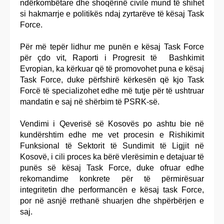
ndërkombëtare dhe shoqërinë civile mund të shihet
si hakmarrje e politikës ndaj zyrtarëve të kësaj Task
Force.
Për më tepër lidhur me punën e kësaj Task Force
për çdo vit, Raporti i Progresit të Bashkimit
Evropian, ka kërkuar që të promovohet puna e kësaj
Task Force, duke përfshirë kërkesën që kjo Task
Forcë të specializohet edhe më tutje për të ushtruar
mandatin e saj në shërbim të PSRK-së.
Vendimi i Qeverisë së Kosovës po ashtu bie në
kundërshtim edhe me vet procesin e Rishikimit
Funksional të Sektorit të Sundimit të Ligjit në
Kosovë, i cili proces ka bërë vlerësimin e detajuar të
punës së kësaj Task Force, duke ofruar edhe
rekomandime konkrete për të përmirësuar
integritetin dhe performancën e kësaj task Force,
por në asnjë rrethanë shuarjen dhe shpërbërjen e
saj.