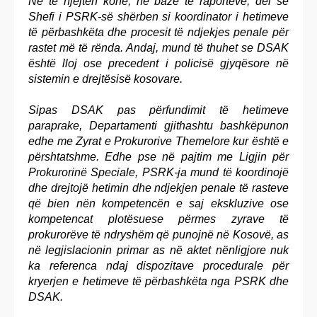
Në të njëjtën kohë, ne bazë të raporteve, del se
Shefi i PSRK-së shërben si koordinator i hetimeve
të përbashkëta dhe procesit të ndjekjes penale për
rastet më të rënda. Andaj, mund të thuhet se DSAK
është lloj ose precedent i policisë gjyqësore në
sistemin e drejtësisë kosovare.
Sipas DSAK pas përfundimit të hetimeve
paraprake, Departamenti gjithashtu bashkëpunon
edhe me Zyrat e Prokurorive Themelore kur është e
përshtatshme. Edhe pse në pajtim me Ligjin për
Prokurorinë Speciale, PSRK-ja mund të koordinojë
dhe drejtojë hetimin dhe ndjekjen penale të rasteve
që bien nën kompetencën e saj ekskluzive ose
kompetencat plotësuese përmes zyrave të
prokurorëve të ndryshëm që punojnë në Kosovë, as
në legjislacionin primar as në aktet nënligjore nuk
ka referenca ndaj dispozitave procedurale për
kryerjen e hetimeve të përbashkëta nga PSRK dhe
DSAK.