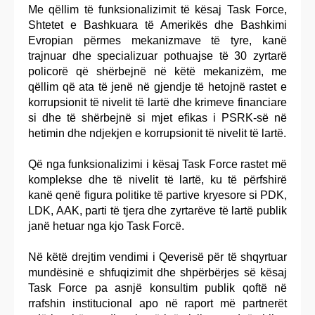
Me qëllim të funksionalizimit të kësaj Task Force,
Shtetet e Bashkuara të Amerikës dhe Bashkimi
Evropian përmes mekanizmave të tyre, kanë
trajnuar dhe specializuar pothuajse të 30 zyrtarë
policorë që shërbejnë në këtë mekanizëm, me
qëllim që ata të jenë në gjendje të hetojnë rastet e
korrupsionit të nivelit të lartë dhe krimeve financiare
si dhe të shërbejnë si mjet efikas i PSRK-së në
hetimin dhe ndjekjen e korrupsionit të nivelit të lartë.
Që nga funksionalizimi i kësaj Task Force rastet më
komplekse dhe të nivelit të lartë, ku të përfshirë
kanë qenë figura politike të partive kryesore si PDK,
LDK, AAK, parti të tjera dhe zyrtarëve të lartë publik
janë hetuar nga kjo Task Forcë.
Në këtë drejtim vendimi i Qeverisë për të shqyrtuar
mundësinë e shfuqizimit dhe shpërbërjes së kësaj
Task Force pa asnjë konsultim publik qoftë në
rrafshin institucional apo në raport më partnerët