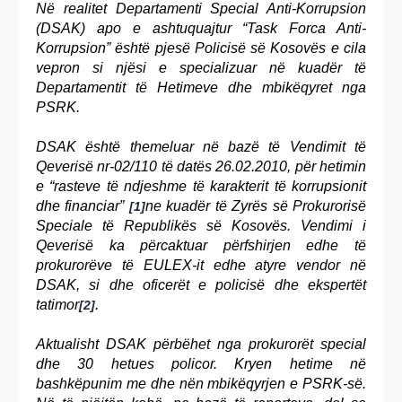
Në realitet Departamenti Special Anti-Korrupsion
(DSAK) apo e ashtuquajtur “Task Forca Anti-
Korrupsion” është pjesë Policisë së Kosovës e cila
vepron si njësi e specializuar në kuadër të
Departamentit të Hetimeve dhe mbikëqyret nga
PSRK.
DSAK është themeluar në bazë të Vendimit të
Qeverisë nr-02/110 të datës 26.02.2010, për hetimin
e “rasteve të ndjeshme të karakterit të korrupsionit
dhe financiar”
ne kuadër të Zyrës së Prokurorisë
[1]
Speciale të Republikës së Kosovës. Vendimi i
Qeverisë ka përcaktuar përfshirjen edhe të
prokurorëve të EULEX-it edhe atyre vendor në
DSAK, si dhe oficerët e policisë dhe ekspertët
tatimor
.
[2]
Aktualisht DSAK përbëhet nga prokurorët special
dhe 30 hetues policor. Kryen hetime në
bashkëpunim me dhe nën mbikëqyrjen e PSRK-së.