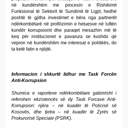
në kundërshtim me procesin e Rishikimit
Funksional të Sektorit të Sundimit të Ligjit, hedhë
poshtë të gjitha investimet e bëra nga partnerët
ndërkombëtarë në profilizimin e hetuesve në luftën
kundër korrupsionit dhe paraqet mesazhin më të
keq për institucionet e pavarura se kushdo që
vepron në kundërshtim me interesat e politikës, do
ta ketë fatin e njëjtë.
Informacion i shkurtë lidhur me Task Forcën
Anti-Korrupsion
Shumica e raporteve ndërkombëtare gabimisht i
referohen ekzistencës së dy Task Forcave Anti-
Korrupsion: njëra – në kuadër të Policisë së
Kosovës, dhe tjetra – në kuadër të Zyrës së
Prokurorisë Speciale (PSRK).