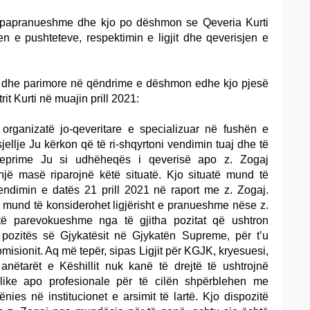
 e papranueshme dhe kjo po dëshmon se Qeveria Kurti
n e pushteteve, respektimin e ligjit dhe qeverisjen e
e dhe parimore në qëndrime e dëshmon edhe kjo pjesë
rit Kurti në muajin prill 2021:
 organizatë jo-qeveritare e specializuar në fushën e
sjellje Ju kërkon që të ri-shqyrtoni vendimin tuaj dhe të
eprime Ju si udhëheqës i qeverisë apo z. Zogaj
një masë riparojnë këtë situatë. Kjo situatë mund të
endimin e datës 21 prill 2021 në raport me z. Zogaj.
 mund të konsiderohet ligjërisht e pranueshme nëse z.
të parevokueshme nga të gjitha pozitat që ushtron
ht pozitës së Gjykatësit në Gjykatën Supreme, për t’u
omisionit. Aq më tepër, sipas Ligjit për KGJK, kryesuesi,
nëtarët e Këshillit nuk kanë të drejtë të ushtrojnë
blike apo profesionale për të cilën shpërblehen me
es në institucionet e arsimit të lartë. Kjo dispozitë