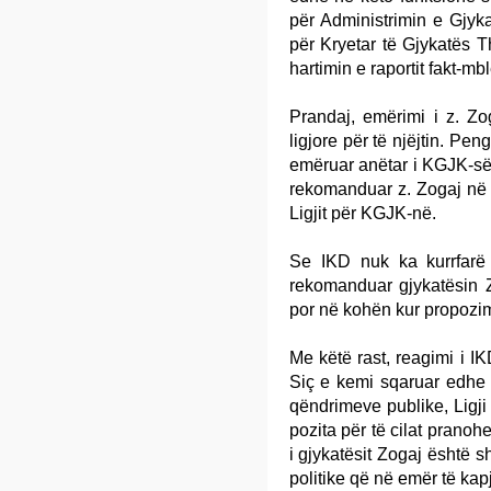
për Administrimin e Gjyka
për Kryetar të Gjykatës T
hartimin e raportit fakt-m
Prandaj, emërimi i z. Zo
ligjore për të njëjtin. Pe
emëruar anëtar i KGJK-së 
rekomanduar z. Zogaj në v
Ligjit për KGJK-në.
Se IKD nuk ka kurrfarë 
rekomanduar gjykatësin 
por në kohën kur propozim
Me këtë rast, reagimi i IK
Siç e kemi sqaruar edhe n
qëndrimeve publike, Ligj
pozita për të cilat prano
i gjykatësit Zogaj është 
politike që në emër të kap