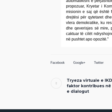
automatikisht e përjasht
propozuar, Kryetar i Kom
misionin e saj që është f
drejtësi për qytetaret dh
vlera demokratike, ku re
dhe qeverisjes së mire, p
caktuar të cilët ndryshoj
në pushtet apo opozitë.”
Facebook
Google+
Twitter
Tryeza virtuale e IKD
faktor kontribues në
e dialogut