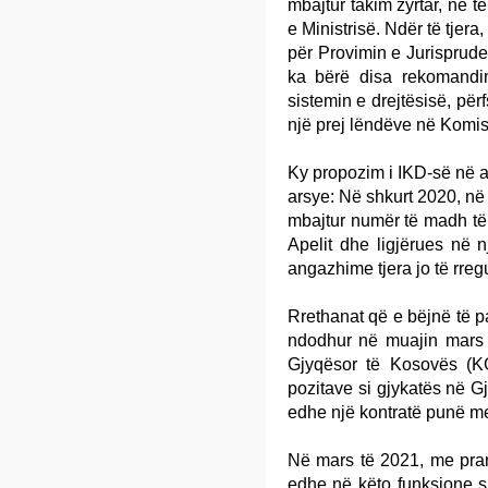
mbajtur takim zyrtar, në t
e Ministrisë. Ndër të tjer
për Provimin e Jurisprude
ka bërë disa rekomandi
sistemin e drejtësisë, për
një prej lëndëve në Komis
Ky propozim i IKD-së në a
arsye: Në shkurt 2020, në 
mbajtur numër të madh të 
Apelit dhe ligjërues në 
angazhime tjera jo të rregu
Rrethanat që e bëjnë të p
ndodhur në muajin mars të
Gjyqësor të Kosovës (KGJ
pozitave si gjykatës në 
edhe një kontratë punë m
Në mars të 2021, me pran
edhe në këto funksione s