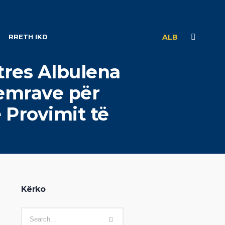
RRETH IKD
ALB
tres Albulena
 emrave për
 Provimit të
Kërko