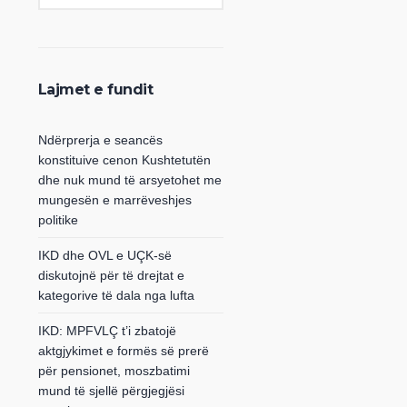
Lajmet e fundit
Ndërprerja e seancës
konstituive cenon Kushtetutën
dhe nuk mund të arsyetohet me
mungesën e marrëveshjes
politike
IKD dhe OVL e UÇK-së
diskutojnë për të drejtat e
kategorive të dala nga lufta
IKD: MPFVLÇ t’i zbatojë
aktgjykimet e formës së prerë
për pensionet, moszbatimi
mund të sjellë përgjegjësi