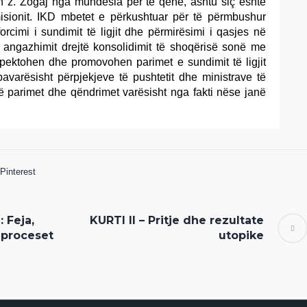
on z. Zogaj nga mundësia për të qenë, ashtu siç është
isionit. IKD mbetet e përkushtuar për të përmbushur
orcimi i sundimit të ligjit dhe përmirësimi i qasjes në
e angazhimit drejtë konsolidimit të shoqërisë sonë me
spektohen dhe promovohen parimet e sundimit të ligjit
avarësisht përpjekjeve të pushtetit dhe ministrave të
në parimet dhe qëndrimet varësisht nga fakti nëse janë
Pinterest
: Feja,
KURTI II – Pritje dhe rezultate
 proceset
utopike