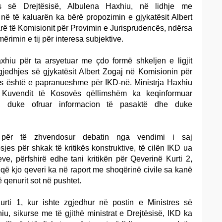
es së Drejtësisë, Albulena Haxhiu, në lidhje me
në të kaluarën ka bërë propozimin e gjykatësit Albert
ë të Komisionit për Provimin e Jurisprudencës, ndërsa
ërimin e tij për interesa subjektive.
hiu për ta arsyetuar me çdo formë shkeljen e ligjit
jedhjes së gjykatësit Albert Zogaj në Komisionin për
s është e papranueshme për IKD-në. Ministrja Haxhiu
 Kuvendit të Kosovës qëllimshëm ka keqinformuar
n, duke ofruar informacion të pasaktë dhe duke
 për të zhvendosur debatin nga vendimi i saj
jes për shkak të kritikës konstruktive, të cilën IKD ua
eve, përfshirë edhe tani kritikën për Qeverinë Kurti 2,
ë kjo qeveri ka në raport me shoqërinë civile sa kanë
 qenurit sot në pushtet.
ti 1, kur ishte zgjedhur në postin e Ministres së
iu, sikurse me të gjithë ministrat e Drejtësisë, IKD ka