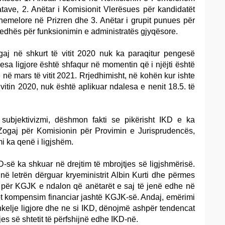
tave, 2. Anëtar i Komisionit Vlerësues për kandidatët
hemelore në Prizren dhe 3. Anëtar i grupit punues për
bledhës për funksionimin e administratës gjyqësore.
gaj në shkurt të vitit 2020 nuk ka paraqitur pengesë
ngesa ligjore është shfaqur në momentin që i njëjti është
në mars të vitit 2021. Rrjedhimisht, në kohën kur ishte
itin 2020, nuk është aplikuar ndalesa e nenit 18.5. të
subjektivizmi, dëshmon fakti se pikërisht IKD e ka
Zogaj për Komisionin për Provimin e Jurisprudencës,
i ka qenë i ligjshëm.
D-së ka shkuar në drejtim të mbrojtjes së ligjshmërisë.
ë letrën dërguar kryeministrit Albin Kurti dhe përmes
i për KGJK e ndalon që anëtarët e saj të jenë edhe në
het kompensim financiar jashtë KGJK-së. Andaj, emërimi
shkelje ligjore dhe ne si IKD, dënojmë ashpër tendencat
jes së shtetit të përfshijnë edhe IKD-në.