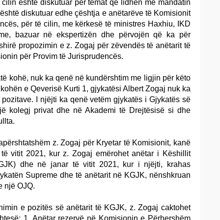
ë cilin është diskutuar për temat që lidhen me mandatin
a, është diskutuar edhe çështja e anëtarëve të Komisionit
ncës, për të cilin, me kërkesë të ministres Haxhiu, IKD
me, bazuar në ekspertizën dhe përvojën që ka për
fshirë propozimin e z. Zogaj për zëvendës të anëtarit të
ionin për Provim të Jurisprudencës.
të kohë, nuk ka qenë në kundërshtim me ligjin për këto
kohën e Qeverisë Kurti 1, gjykatësi Albert Zogaj nuk ka
pozitave. I njëjti ka qenë vetëm gjykatës i Gjykatës së
një kolegj privat dhe në Akademi të Drejtësisë si dhe
llta.
apërshtatshëm z. Zogaj për Kryetar të Komisionit, kanë
 vitit 2021, kur z. Zogaj emërohet anëtar i Këshillit
K) dhe në janar të vitit 2021, kur i njëjti, krahas
Gjykatën Supreme dhe të anëtarit në KGJK, nënshkruan
e një OJQ.
imin e pozitës së anëtarit të KGJK, z. Zogaj caktohet
htesë: 1. Anëtar rezervë në Komisionin e Përhershëm