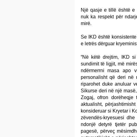
Një qasje e tillë është
nuk ka respekt për ndarje
mirë.
Se IKD është konsistent
e letrës dërguar kryeminist
“Në këtë drejtim, IKD si
sundimit të ligjit, më mirë
ndërmerrni masa apo v
personalisht që deri në 
riparohet duke anuluar v
Sikurse deri në një masë,
Zogaj, ofron dorëheqje 
aktualisht, përjashtimis
konsideruar si Kryetar i K
zëvendës-kryesuesi dhe a
ndonjë detyrë tjetër pu
pagesë, përveç mësimdhëni