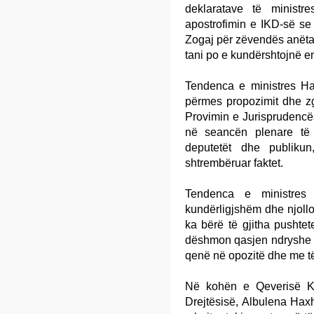
deklaratave të ministr
apostrofimin e IKD-së se 
Zogaj për zëvendës anëtar
tani po e kundërshtojnë em
Tendenca e ministres Hax
përmes propozimit dhe zg
Provimin e Jurisprudencë
në seancën plenare të
deputetët dhe publiku
shtrembëruar faktet.
Tendenca e ministres
kundërligjshëm dhe njollos
ka bërë të gjitha pushtet
dëshmon qasjen ndryshe q
qenë në opozitë dhe me të
Në kohën e Qeverisë Kur
Drejtësisë, Albulena Haxh