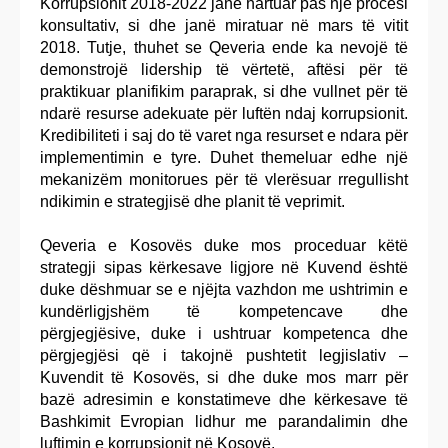
Korrupsionit 2018-2022 janë hartuar pas një procesi
konsultativ, si dhe janë miratuar në mars të vitit
2018. Tutje, thuhet se Qeveria ende ka nevojë të
demonstrojë lidership të vërtetë, aftësi për të
praktikuar planifikim paraprak, si dhe vullnet për të
ndarë resurse adekuate për luftën ndaj korrupsionit.
Kredibiliteti i saj do të varet nga resurset e ndara për
implementimin e tyre. Duhet themeluar edhe një
mekanizëm monitorues për të vlerësuar rregullisht
ndikimin e strategjisë dhe planit të veprimit.
Qeveria e Kosovës duke mos proceduar këtë
strategji sipas kërkesave ligjore në Kuvend është
duke dëshmuar se e njëjta vazhdon me ushtrimin e
kundërligjshëm të kompetencave dhe
përgjegjësive, duke i ushtruar kompetenca dhe
përgjegjësi që i takojnë pushtetit legjislativ –
Kuvendit të Kosovës, si dhe duke mos marr për
bazë adresimin e konstatimeve dhe kërkesave të
Bashkimit Evropian lidhur me parandalimin dhe
luftimin e korrupsionit në Kosovë.