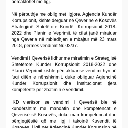
përcaktohet me ligj.
Në përputhje me obligimet ligjore, Agjencia Kundër
Korrupsionit, kishte dërguar në Qeverinë e Kosovës
Strategjinë Shtetërore Kundër Korrupsionit 2018-
2022 dhe Planin e Veprimit, të cilat janë miratuar
nga Qeveria në mbledhjen e mbajtur më 23 mars
2018, përmes vendimit Nr. 02/37.
Vendimi i Qeverisë lidhur me miratimin e Strategjisë
Shtetërore Kundër Korrupsionit 2018-2022 dhe
Plani i Veprimit kishte përcaktuar se vendimi hyn në
fuqi ditën e nënshkrimit, duke obliguar Agjencinë
Kundër Korrupsionit dhe institucionet tjera
kompetente për zbatimin e vendimit.
IKD vlerëson se vendimi i Qeverisë bie në
kundërshtim me mandatin dhe kompetencat e
Qeverisë së Kosovës, duke marr kompetencat dhe
përgjegjësitë që me ligj i takojnë Kuvendit të
Kosovës. Ligji për Agjencinë Kundër Korrupsion në