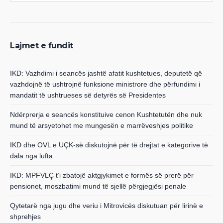
Lajmet e fundit
IKD: Vazhdimi i seancës jashtë afatit kushtetues, deputetë që
vazhdojnë të ushtrojnë funksione ministrore dhe përfundimi i
mandatit të ushtrueses së detyrës së Presidentes
Ndërprerja e seancës konstituive cenon Kushtetutën dhe nuk
mund të arsyetohet me mungesën e marrëveshjes politike
IKD dhe OVL e UÇK-së diskutojnë për të drejtat e kategorive të
dala nga lufta
IKD: MPFVLÇ t’i zbatojë aktgjykimet e formës së prerë për
pensionet, moszbatimi mund të sjellë përgjegjësi penale
Qytetarë nga jugu dhe veriu i Mitrovicës diskutuan për lirinë e
shprehjes