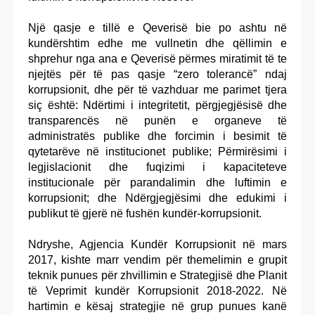
Një qasje e tillë e Qeverisë bie po ashtu në
kundërshtim edhe me vullnetin dhe qëllimin e
shprehur nga ana e Qeverisë përmes miratimit të te
njejtës për të pas qasje “zero tolerancë” ndaj
korrupsionit, dhe për të vazhduar me parimet tjera
siç është: Ndërtimi i integritetit, përgjegjësisë dhe
transparencës në punën e organeve të
administratës publike dhe forcimin i besimit të
qytetarëve në institucionet publike; Përmirësimi i
legjislacionit dhe fuqizimi i kapaciteteve
institucionale për parandalimin dhe luftimin e
korrupsionit; dhe Ndërgjegjësimi dhe edukimi i
publikut të gjerë në fushën kundër-korrupsionit.
Ndryshe, Agjencia Kundër Korrupsionit në mars
2017, kishte marr vendim për themelimin e grupit
teknik punues për zhvillimin e Strategjisë dhe Planit
të Veprimit kundër Korrupsionit 2018-2022. Në
hartimin e kësaj strategjie në grup punues kanë