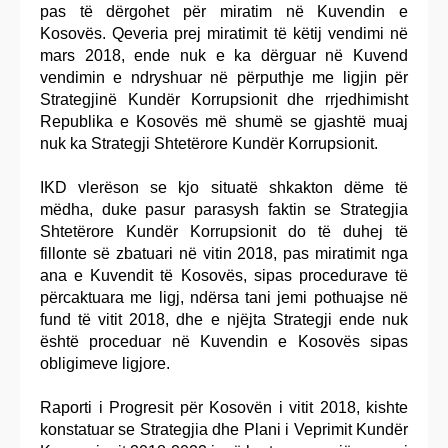
pas të dërgohet për miratim në Kuvendin e
Kosovës. Qeveria prej miratimit të këtij vendimi në
mars 2018, ende nuk e ka dërguar në Kuvend
vendimin e ndryshuar në përputhje me ligjin për
Strategjinë Kundër Korrupsionit dhe rrjedhimisht
Republika e Kosovës më shumë se gjashtë muaj
nuk ka Strategji Shtetërore Kundër Korrupsionit.
IKD vlerëson se kjo situatë shkakton dëme të
mëdha, duke pasur parasysh faktin se Strategjia
Shtetërore Kundër Korrupsionit do të duhej të
fillonte së zbatuari në vitin 2018, pas miratimit nga
ana e Kuvendit të Kosovës, sipas procedurave të
përcaktuara me ligj, ndërsa tani jemi pothuajse në
fund të vitit 2018, dhe e njëjta Strategji ende nuk
është proceduar në Kuvendin e Kosovës sipas
obligimeve ligjore.
Raporti i Progresit për Kosovën i vitit 2018, kishte
konstatuar se Strategjia dhe Plani i Veprimit Kundër