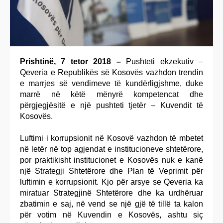
Prishtinë, 7 tetor 2018 –
Pushteti ekzekutiv –
Qeveria e Republikës së Kosovës vazhdon trendin
e marrjes së vendimeve të kundërligjshme, duke
marrë në këtë mënyrë kompetencat dhe
përgjegjësitë e një pushteti tjetër – Kuvendit të
Kosovës.
Luftimi i korrupsionit në Kosovë vazhdon të mbetet
në letër në top agjendat e institucioneve shtetërore,
por praktikisht institucionet e Kosovës nuk e kanë
një Strategji Shtetërore dhe Plan të Veprimit për
luftimin e korrupsionit. Kjo për arsye se Qeveria ka
miratuar Strategjinë Shtetërore dhe ka urdhëruar
zbatimin e saj, në vend se një gjë të tillë ta kalon
për votim në Kuvendin e Kosovës, ashtu siç