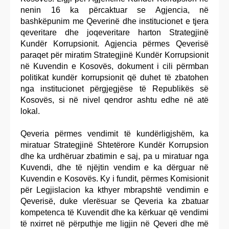
nenin 16 ka përcaktuar se Agjencia, në
bashkëpunim me Qeverinë dhe institucionet e tjera
qeveritare dhe joqeveritare harton Strategjinë
Kundër Korrupsionit. Agjencia përmes Qeverisë
paraqet për miratim Strategjinë Kundër Korrupsionit
në Kuvendin e Kosovës, dokument i cili përmban
politikat kundër korrupsionit që duhet të zbatohen
nga institucionet përgjegjëse të Republikës së
Kosovës, si në nivel qendror ashtu edhe në atë
lokal.
Qeveria përmes vendimit të kundërligjshëm, ka
miratuar Strategjinë Shtetërore Kundër Korrupsion
dhe ka urdhëruar zbatimin e saj, pa u miratuar nga
Kuvendi, dhe të njëjtin vendim e ka dërguar në
Kuvendin e Kosovës. Ky i fundit, përmes Komisionit
për Legjislacion ka kthyer mbrapshtë vendimin e
Qeverisë, duke vlerësuar se Qeveria ka zbatuar
kompetenca të Kuvendit dhe ka kërkuar që vendimi
të nxirret në përputhje me ligjin në Qeveri dhe më