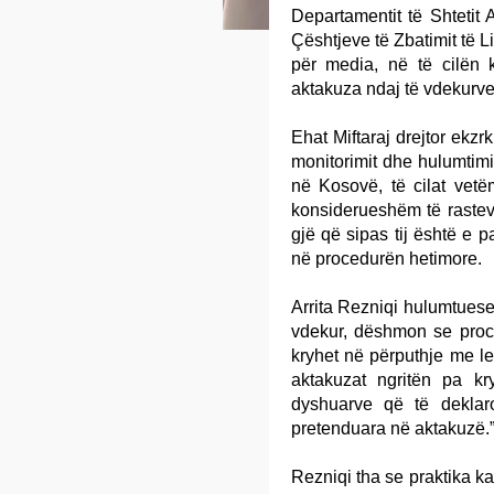
Departamentit të Shteti
Çështjeve të Zbatimit të L
për media, në të cilën k
aktakuza ndaj të vdekurv
Ehat Miftaraj drejtor ekzrk
monitorimit dhe hulumtimi
në Kosovë, të cilat vetë
konsiderueshëm të rastev
gjë që sipas tij është e
në procedurën hetimore.
Arrita Rezniqi hulumtuese
vdekur, dëshmon se proc
kryhet në përputhje me le
aktakuzat ngritën pa k
dyshuarve që të dekla
pretenduara në aktakuzë.
Rezniqi tha se praktika ka