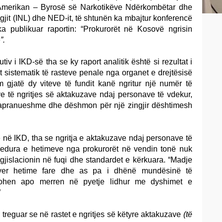
t Amerikan – Byrosë së Narkotikëve Ndërkombëtar dhe
igjit (INL) dhe NED-it, të shtunën ka mbajtur konferencë
a publikuar raportin: “Prokurorët në Kosovë ngrisin
e
”.
utiv i IKD-së tha se ky raport analitik është si rezultat i
t sistematik të rasteve penale nga organet e drejtësisë
m gjatë dy viteve të fundit kanë ngritur një numër të
e të ngritjes së aktakuzave ndaj personave të vdekur,
 papranueshme dhe dëshmon për një zingjir dështimesh
 në IKD, tha se ngritja e aktakuzave ndaj personave të
edura e hetimeve nga prokurorët në vendin tonë nuk
gjislacionin në fuqi dhe standardet e kërkuara. “Madje
ryer hetime fare dhe as pa i dhënë mundësinë të
rohen apo merren në pyetje lidhur me dyshimet e
”
 treguar se në rastet e ngritjes së këtyre aktakuzave
(të