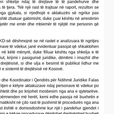
n shkelje ndaj të drejtave të të pandehurve dhe
ë tjera. “Në një rast të trajtuar në raport, rezulton se
 nga gjykata, si rrjedhojë e aktakuzës së ngritur pas
është zbatuar gabimisht, duke çuar kështu në arrestimin
t tjetër me emër dhe mbiemër të njëjtë me personin që
 IKD-së dëshmojnë se në rastet e analizuara të ngritjes
nave të vdekur, janë evidentuar pasojat që shkaktohen
 në këtë mënyrë, duke filluar kështu nga shkelja e të
iut, krijimi i pasigurisë juridike, dëmtimi i imazhit dhe
të drejtësisë, si dhe ulja e besimit të publikut lidhur me
ë e sistemit të drejtësisë në Kosovë.
të dhe Koordinator i Qendrës për Ndihmë Juridike Falas
itjen e këtyre aktakuzave ndaj personave të vdekur po
htetit dhe po krijohet mosbesim nga ana e qytetarëve.
 përmenden më herët, kemi edhe pasoja në buxhetin e
omatikisht në çdo rast të pushimit të procedurës nga ana
rast është e domosdoshme kur një i pandehur gjendet i
in e këtyre procedurave dëmtohet drejtpërdrejt buxheti