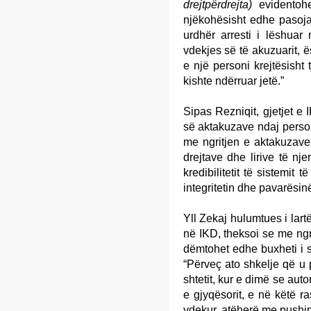
drejtpërdrejta)
evidentohe
njëkohësisht edhe pasoja t
urdhër arresti i lëshuar
vdekjes së të akuzuarit, 
e një personi krejtësish
kishte ndërruar jetë.”
Sipas Rezniqit, gjetjet e
së aktakuzave ndaj perso
me ngritjen e aktakuzave
drejtave dhe lirive të njer
kredibilitetit të sistemit 
integritetin dhe pavarësin
Yll Zekaj hulumtues i lar
në IKD, theksoi se me ngr
dëmtohet edhe buxheti i s
“Përveç ato shkelje që u
shtetit, kur e dimë se aut
e gjyqësorit, e në këtë 
vdekur, atëherë me pushim