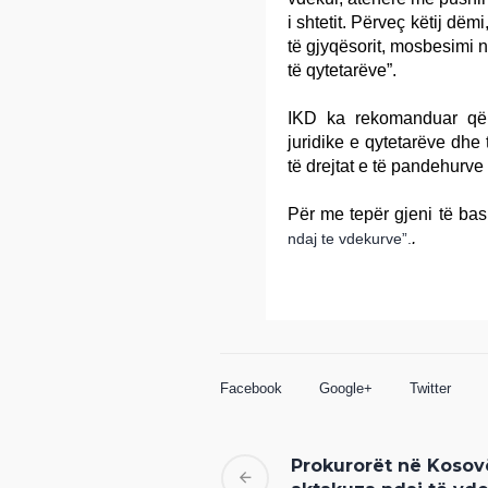
i shtetit. Përveç këtij dëm
të gjyqësorit, mosbesimi 
të qytetarëve”.
IKD ka rekomanduar që 
juridike e qytetarëve dhe 
të drejtat e të pandehurv
Për me tepër gjeni të bas
.
ndaj te vdekurve”.
Facebook
Google+
Twitter
Prokurorët në Kosov