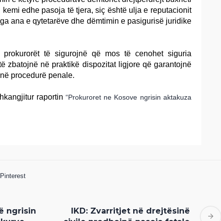
i, kemi edhe pasoja të tjera, siç është ulja e reputacionit
nga ana e qytetarëve dhe dëmtimin e pasigurisë juridike
prokurorët të sigurojnë që mos të cenohet siguria
të zbatojnë në praktikë dispozitat ligjore që garantojnë
e në procedurë penale.
hkangjitur raportin
“Prokuroret ne Kosove ngrisin aktakuza
Pinterest
ë ngrisin
IKD: Zvarritjet në drejtësinë