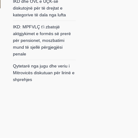
IKD dhe OVL e UÇK-së
diskutojnë për të drejtat e
kategorive të dala nga lufta
IKD: MPFVLÇ t’i zbatojë
aktgjykimet e formës së prerë
për pensionet, moszbatimi
mund të sjellë përgjegjësi
penale
Qytetarë nga jugu dhe veriu i
Mitrovicës diskutuan për lirinë e
shprehjes