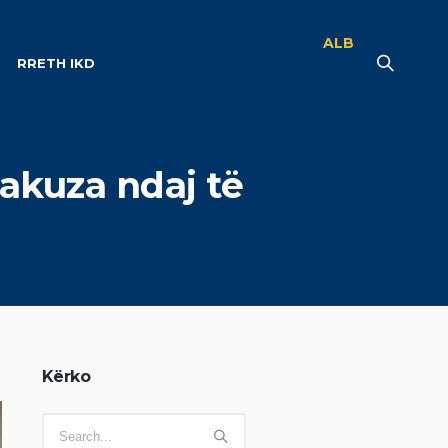
ALB
RRETH IKD
takuza ndaj të
Kërko