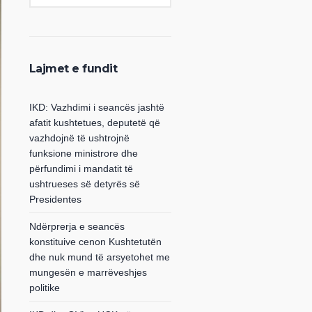
Lajmet e fundit
IKD: Vazhdimi i seancës jashtë
afatit kushtetues, deputetë që
vazhdojnë të ushtrojnë
funksione ministrore dhe
përfundimi i mandatit të
ushtrueses së detyrës së
Presidentes
Ndërprerja e seancës
konstituive cenon Kushtetutën
dhe nuk mund të arsyetohet me
mungesën e marrëveshjes
politike