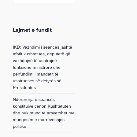
Lajmet e fundit
IKD: Vazhdimi i seancës jashtë
afatit kushtetues, deputetë që
vazhdojnë të ushtrojnë
funksione ministrore dhe
përfundimi i mandatit të
ushtrueses së detyrës së
Presidentes
Ndërprerja e seancës
konstituive cenon Kushtetutën
dhe nuk mund të arsyetohet me
mungesën e marrëveshjes
politike