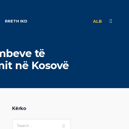
RRETH IKD
ALB
mbeve të
mit në Kosovë
Kërko