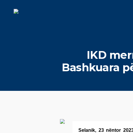
IKD mer
Bashkuara pë
Selanik, 23 nëntor 202