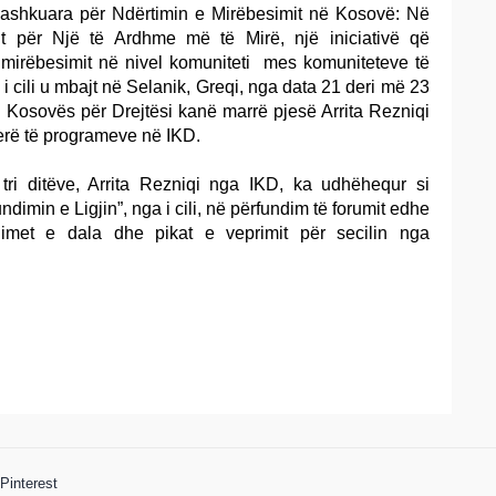
shkuara për Ndërtimin e Mirëbesimit në Kosovë: Në
tit për Një të Ardhme më të Mirë, një iniciativë që
 mirëbesimit në nivel komuniteti mes komuniteteve të
 cili u mbajt në Selanik, Greqi, nga data 21 deri më 23
 i Kosovës për Drejtësi kanë marrë pjesë Arrita Rezniqi
rë të programeve në IKD.
tri ditëve, Arrita Rezniqi nga IKD, ka udhëhequr si
dimin e Ligjin”, nga i cili, në përfundim të forumit edhe
imet e dala dhe pikat e veprimit për secilin nga
Pinterest