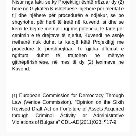
Nisur nga fakti se ky Projektligj është rrëzuar dy (2)
herë në Gjykatën Kushtetuese, njëherë për meritat e
tij dhe njëherë për procedurën e ndjekur, se po
shqyrtohet për herë të tretë në Kuvend, si dhe se
kemi të bëjmë me një Ligj me potencial të lartë për
cenimin e të drejtave të njeriut, Kuvendi në asnjë
rrethanë nuk duhet ta kalojë këtë Projektligj me
procedurë të përshpejtuar. Të gjitha dilemat e
ngritura duhet të trajtohen në mënyrë
gjithëpërfshirëse, në mes të dy (2) leximeve në
Kuvend.
European Commission for Democracy Through
[1]
Law (Venice Commission), “Opinion on the Sixth
Revised Draft Act on Forfeiture of Assets Acquired
through Criminal Activity or Administrative
Violations of Bulgaria” CDL-AD(2011)023: ¶17-9