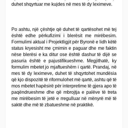
duhet shqyrtuar me kujdes në mes të dy leximeve.
Po ashtu, një çështje që duhet të qartësohet më tej
është edhe përkufizimi i blerësit me mirëbesim.
Formulimi aktual i Projektligjit për Byronë e lidh këtë
status kryesisht me çmimin e paguar dhe me faktin
nëse blerësi e ka ditur ose është dashur të dijë se
pasuria është e pajustifikueshme. Megjithatë, ky
formulim mbetet jo mjaftueshëm i qartë. Prandaj, në
mes të dy leximeve, duhet të shqyrtohet mundësia
që kjo dispozitë të riformulohet më qartë, ashtu që të
mos mbetet hapësirë për interpretime të gjera apo të
paqëndrueshme dhe që mbrojtja e palëve të treta
me mirëbesim të jetë e rregulluar në mënyrë më të
saktë dhe më të zbatueshme në praktikë.