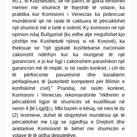
80.1. të Kushtetutës, se në parim, të gjitha vendimet
merren me shumicë të thjeshtë të votave, ka
praktika kur Komisioni i Venecias ka potencuar
mundësinë që në raste të caktuara të përcaktohet
një shumicë më e lartë e votimit. Ky komision në një
opinion ndaj Bullgarisë (ku edhe atje rregullohet kjo
çështje me Kushtetutë njësoj si në Kosovë), ka
theksuar se “një gjykatë kushtetuese nacionale
zakonisht ndërhyn kur ka mungesë të një
garancioni, e jo kur ligji i zakonshëm parashikon një
garancion më të rreptë, si në rastin konkret, i cili do
të përforconte pavarësinë dhe karakterin
përfaqësues të [autoritetit kompetent për fillimin e
konfiskimit civil].” Prandaj, në rasitn konkret,
Komisioni i Venecias rekomandonte “rikthimin e
përcaktimit ligjor të shumicës së kualifikuar në
nenin 4 [të Ligjit]
. Mbi bazën e kësaj, në mes të dy
[1]
(2) leximeve, duhet të shqyrtohet mundësia që të
përcaktohet me Ligj se zgjedhja e Drejtorit dhe
anëtarëve Komisionit të bëhet me shumicën e
votave të të gjitha deputetëve.