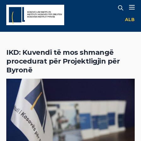
ALB
IKD: Kuvendi të mos shmangë
procedurat për Projektligjin për
Byronë