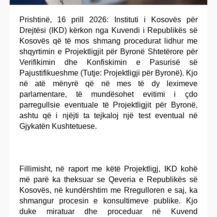
Prishtinë, 16 prill 2026: Instituti i Kosovës për
Drejtësi (IKD) kërkon nga Kuvendi i Republikës së
Kosovës që të mos shmang procedurat lidhur me
shqyrtimin e Projektligjit për Byronë Shtetërore për
Verifikimin dhe Konfiskimin e Pasurisë së
Pajustifikueshme (Tutje: Projektligji për Byronë). Kjo
në atë mënyrë që në mes të dy leximeve
parlamentare, të mundësohet evitimi i çdo
parregullsie eventuale të Projektligjit për Byronë,
ashtu që i njëjti ta tejkaloj një test eventual në
Gjykatën Kushtetuese.
Fillimisht, në raport me këtë Projektligj, IKD kohë
më parë ka theksuar se Qeveria e Republikës së
Kosovës, në kundërshtim me Rregulloren e saj, ka
shmangur procesin e konsultimeve publike. Kjo
duke miratuar dhe proceduar në Kuvend