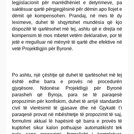
legjislacionit për marrëdhëniet e detyrimeve, pa
saktësuar qartë përgjegjësinë për dëmin apo llojet e
dëmit që kompensohen. Prandaj, në mes të dy
leximeve, duhet të shqyrtohet mundësia që kjo
dispozitë të qartësohet më tej, ashtu që e drejta në
kompensim të mos mbetet vetëm deklarative, por të
jetë e rregulluar në mënyrë të qartë dhe efektive në
vetë Projektligjin për Byronë.
Po ashtu, një çështje që duhet të qartësohet më tej
është edhe barra e provës në procedurën
gjyqësore. Ndonëse Projektligji për Byronë
parasheh që Byroja, para se të paraqesë
propozimin për konfiskim, duhet të arrijë standardin
civil të vlerësimit të gjasave dhe në Gjykatë t’i
paraqesë provat në mbështetje të propozimit të saj,
formulimi aktual lë hapësirë që barra e provës të
kuptohet sikur kalon pothuajse automatikisht tek