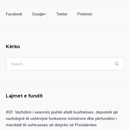
Facebook
Google+
Twitter
Pinterest
Kërko
Lajmet e fundit
IKD: Vazhdimi i seancës jashtë afatit kushtetues, deputetë që
vazhdojnë të ushtrojnë funksione ministrore dhe përfundimi i
mandatit të ushtrueses së detyrës së Presidentes