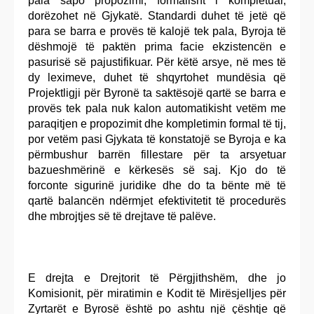
pala sapo propozimi, formalisht i kompletuar,
dorëzohet në Gjykatë. Standardi duhet të jetë që
para se barra e provës të kalojë tek pala, Byroja të
dëshmojë të paktën prima facie ekzistencën e
pasurisë së pajustifikuar. Për këtë arsye, në mes të
dy leximeve, duhet të shqyrtohet mundësia që
Projektligji për Byronë ta saktësojë qartë se barra e
provës tek pala nuk kalon automatikisht vetëm me
paraqitjen e propozimit dhe kompletimin formal të tij,
por vetëm pasi Gjykata të konstatojë se Byroja e ka
përmbushur barrën fillestare për ta arsyetuar
bazueshmërinë e kërkesës së saj. Kjo do të
forconte sigurinë juridike dhe do ta bënte më të
qartë balancën ndërmjet efektivitetit të procedurës
dhe mbrojtjes së të drejtave të palëve.
E drejta e Drejtorit të Përgjithshëm, dhe jo
Komisionit, për miratimin e Kodit të Mirësjelljes për
Zyrtarët e Byrosë është po ashtu një çështje që