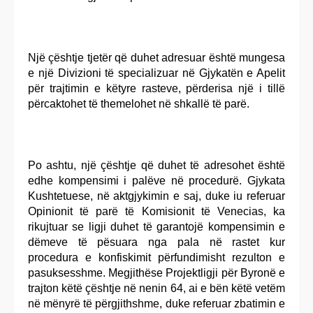
Një çështje tjetër që duhet adresuar është mungesa
e një Divizioni të specializuar në Gjykatën e Apelit
për trajtimin e këtyre rasteve, përderisa një i tillë
përcaktohet të themelohet në shkallë të parë.
Po ashtu, një çështje që duhet të adresohet është
edhe kompensimi i palëve në procedurë. Gjykata
Kushtetuese, në aktgjykimin e saj, duke iu referuar
Opinionit të parë të Komisionit të Venecias, ka
rikujtuar se ligji duhet të garantojë kompensimin e
dëmeve të pësuara nga pala në rastet kur
procedura e konfiskimit përfundimisht rezulton e
pasuksesshme. Megjithëse Projektligji për Byronë e
trajton këtë çështje në nenin 64, ai e bën këtë vetëm
në mënyrë të përgjithshme, duke referuar zbatimin e