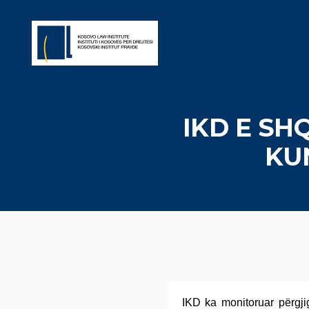
IKD E SH
KU
IKD ka monitoruar përgjig