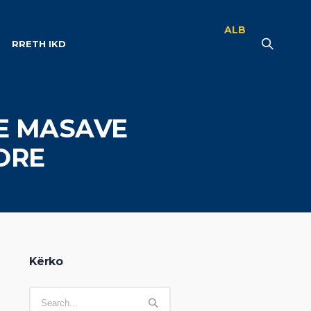
ALB
RRETH IKD
 E MASAVE
ORE
Kërko