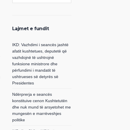
Lajmet e fundit
IKD: Vazhdimi i seancës jashtë
afatit kushtetues, deputetë që
vazhdojnë të ushtrojnë
funksione ministrore dhe
përfundimi i mandatit të
ushtrueses së detyrës së
Presidentes
Ndërprerja e seancës
konstituive cenon Kushtetutën
dhe nuk mund të arsyetohet me
mungesën e marrëveshjes
politike