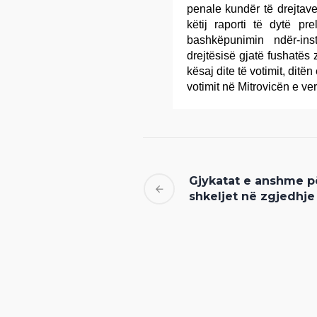
penale kundër të drejtave
këtij raporti të dytë pr
bashkëpunimin ndër-ins
drejtësisë gjatë fushatës 
kësaj dite të votimit, ditë
votimit në Mitrovicën e ver
Gjykatat e anshme p
shkeljet në zgjedhje