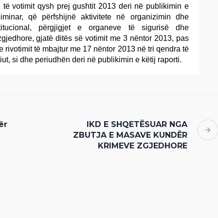
 të votimit qysh prej gushtit 2013 deri në publikimin e
eliminar, që përfshijnë aktivitete në organizimin dhe
titucional, përgjigjet e organeve të sigurisë dhe
zgjedhore, gjatë ditës së votimit me 3 nëntor 2013, pas
n e rivotimit të mbajtur me 17 nëntor 2013 në tri qendra të
iut, si dhe periudhën deri në publikimin e këtij raporti.
ër
IKD E SHQETËSUAR NGA
ZBUTJA E MASAVE KUNDËR
KRIMEVE ZGJEDHORE