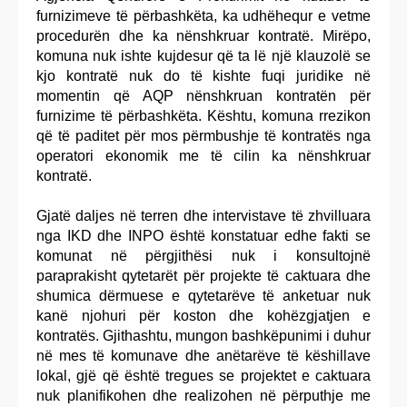
furnizimeve të përbashkëta, ka udhëhequr e vetme
procedurën dhe ka nënshkruar kontratë. Mirëpo,
komuna nuk ishte kujdesur që ta lë një klauzolë se
kjo kontratë nuk do të kishte fuqi juridike në
momentin që AQP nënshkruan kontratën për
furnizime të përbashkëta. Kështu, komuna rrezikon
që të paditet për mos përmbushje të kontratës nga
operatori ekonomik me të cilin ka nënshkruar
kontratë.
Gjatë daljes në terren dhe intervistave të zhvilluara
nga IKD dhe INPO është konstatuar edhe fakti se
komunat në përgjithësi nuk i konsultojnë
paraprakisht qytetarët për projekte të caktuara dhe
shumica dërmuese e qytetarëve të anketuar nuk
kanë njohuri për koston dhe kohëzgjatjen e
kontratës. Gjithashtu, mungon bashkëpunimi i duhur
në mes të komunave dhe anëtarëve të këshillave
lokal, gjë që është tregues se projektet e caktuara
nuk planifikohen dhe realizohen në përputhje me