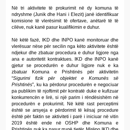
Në tri aktivitete të prokurimit në dy komuna të
ndryshme (Junik dhe Hani i Elezit) janë identifikuar
komisione të vlerësimit të ofertave, anëtarë të të
cilëve, nuk kanë pasur kualifikimin e duhur.
Në këtë fazë, IKD dhe INPO kanë monitoruar dhe
vlerësuar nëse për secilin nga këto aktivitete është
ndjekur dhe zbatuar procedura e duhur ligjore nga
ana e autoritetit kontraktues. IKD dhe INPO kanë
gjetur se procedurën e duhur ligjore nuk e ka
zbatuar Komuna e Prishtinës për aktivitetin
“
Sigurimi fizik për objektet e Komunës së
Prishtinës
”, ku ka përdorur procedurën e negociuar
pa publikim të njoftimit për kontratë duke e kufizuar
konkurrencën e lirë, si një parim i rëndësishëm në
procedurën e prokurimit. Në këtë rast perceptimi
është se arsyeja e përdorimit të kësaj procedure
është për faktin se aktiviteti i parë i iniciuar në vitin
2019 është ende në OSHP dhe Komuna e
Prishtinës nuk ka pasur rrugë tjetër. Mirëpo IKD dhe