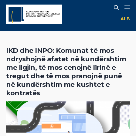
ALB
IKD dhe INPO: Komunat të mos
ndryshojnë afatet në kundërshtim
me ligjin, të mos cenojnë lirinë e
tregut dhe të mos pranojnë punë
në kundërshtim me kushtet e
kontratës