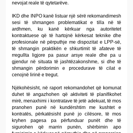
nevojat reale të qytetarëve.
IKD dhe INPO kanë listuar një sërë rekomandimesh
sesi të shmangen problematikat e tilla në të
ardhmen, ku kanë kërkuar nga autoritetet
kontraktuese që të hartojnë kërkesat teknike dhe
profesionale në përputhje me dispozitat e LPP-së,
të shmangin praktikën e shkurtimit të afateve të
rregullta ligjore pa pasur arsye reale dhe pa u
gjendur në situata të jashtëzakonshme, si dhe të
shmangin përdorimin e procedurave të cilat e
cenojnë lirinë e tregut.
Njëkohësisht, në raport rekomandohet që komunat
duhet të angazhohen që aktiviteti të planifikohet
mirë, menaxhimi i kontratave të jetë adekuat, të mos
pranohen punë në kundërshtim me kushtet e
kontratës, përkatësisht punë jo cilësore, të mos
kryhen pagesa pa përfunduar punët dhe të
sigurohen që marrin punën, shërbimin apo