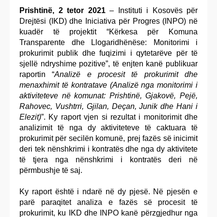
Prishtinë, 2 tetor 2021
– Instituti i Kosovës për
Drejtësi (IKD) dhe Iniciativa për Progres (INPO) në
kuadër të projektit “Kërkesa për Komuna
Transparente dhe Llogaridhënëse: Monitorimi i
prokurimit publik dhe fuqizimi i qytetarëve për të
sjellë ndryshime pozitive”, të enjten kanë publikuar
raportin “
Analizë e procesit të prokurimit dhe
menaxhimit të kontratave (Analizë nga monitorimi i
aktiviteteve në komunat: Prishtinë, Gjakovë, Pejë,
Rahovec, Vushtrri, Gjilan, Deçan, Junik dhe Hani i
Elezit)
”. Ky raport vjen si rezultat i monitorimit dhe
analizimit të nga dy aktiviteteve të caktuara të
prokurimit për secilën komunë, prej fazës së inicimit
deri tek nënshkrimi i kontratës dhe nga dy aktivitete
të tjera nga nënshkrimi i kontratës deri në
përmbushje të saj.
Ky raport është i ndarë në dy pjesë. Në pjesën e
parë paraqitet analiza e fazës së procesit të
prokurimit, ku IKD dhe INPO kanë përzgjedhur nga