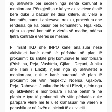
dy aktivitete për secilën nga nëntë komunat e
monitoruara. Përzgjedhja e këtyre aktiviteteve është
bërë duke u bazuar në disa kritere, si: vlera e
kontratës, numri i ankesave, rreziku, procedura dhe
rëndësia që ka pasur për komunitetin. Nga këto,
njëra ka qenë kontratë e vlerës së madhe, ndërsa
tjetra kontratë e vlerës së mesme.
Fillimisht IKD dhe INPO kanë analizuar nëse
aktivitetet kanë qenë të përfshira në plan të
prokurimit, ku shtatë prej komunave të monitoruara
(Prishtina, Peja, Vushtrria, Gjilani, Deçani, Juniku
dhe Hani i Elezit), njërin nga dy aktivitetet e
monitoruara, nuk e kanë paraparë në plan të
prokurimit për vitin respektiv. Ndërsa, Gjakova,
Peja, Rahoveci, Juniku dhe Hani i Elezit, njërin nga
dy aktivitetet e monitoruara i kanë përfshirë në
planin e tyre të prokurimit për vitin përkatës duke
paraparë vlerë më të ulët krahasuar me vlerën e
parashikuar në fazën e inicimit të aktivitetit.