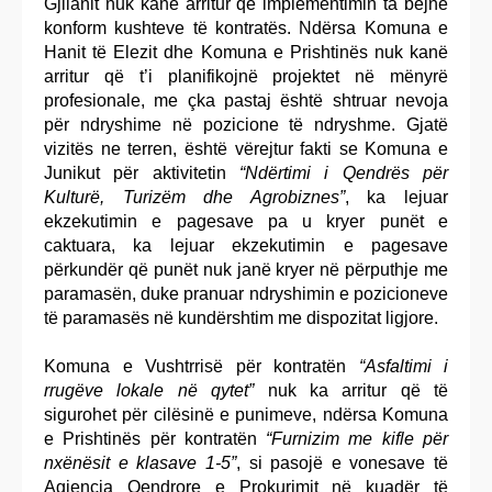
Gjilanit nuk kanë arritur që implementimin ta bëjnë
konform kushteve të kontratës. Ndërsa Komuna e
Hanit të Elezit dhe Komuna e Prishtinës nuk kanë
arritur që t’i planifikojnë projektet në mënyrë
profesionale, me çka pastaj është shtruar nevoja
për ndryshime në pozicione të ndryshme. Gjatë
vizitës ne terren, është vërejtur fakti se Komuna e
Junikut për aktivitetin
“Ndërtimi i Qendrës për
Kulturë, Turizëm dhe Agrobiznes”
, ka lejuar
ekzekutimin e pagesave pa u kryer punët e
caktuara, ka lejuar ekzekutimin e pagesave
përkundër që punët nuk janë kryer në përputhje me
paramasën, duke pranuar ndryshimin e pozicioneve
të paramasës në kundërshtim me dispozitat ligjore.
Komuna e Vushtrrisë për kontratën
“Asfaltimi i
rrugëve lokale në qytet”
nuk ka arritur që të
sigurohet për cilësinë e punimeve, ndërsa Komuna
e Prishtinës për kontratën
“Furnizim me kifle për
nxënësit e klasave 1-5”
, si pasojë e vonesave të
Agjencia Qendrore e Prokurimit në kuadër të