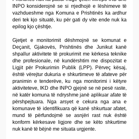
INPO konsiderojnë se si rrjedhojë e lëshimeve të
vazhdueshme nga Komuna e Prishtinës ka ardhur
deri tek kjo situatë, ku për gati dy vite ende nuk ka
epilog kjo çështje.
Gjetjet e monitorimit dëshmojnë se komunat e
Deçanit, Gjakovës, Prishtinës dhe Junikut kanë
shpallur aktivitete të prokurimit me kërkesa teknike
dhe profesionale, në kundërshtim me dispozitat e
Ligjit për Prokurimin Publik (LPP). Përveç kësaj,
është vërejtur dukuria e shkurtimeve të afateve për
pranimin e tenderëve, ku nga monitorimi i këtyre
aktiviteteve, IKD dhe INPO gjejnë se në pesë raste,
në katër komuna të ndryshme janë aplikuar afate të
përshpejtuara. Nga arsyet e cekura nga ana e
komunave të identifikuara që kanë shkurtuar afatet,
mund të përfundojmë se asnjëri rast nuk është
konform kërkesave ligjore dhe se këto shkurtime
nuk kanë të bëjnë me situata urgjente.