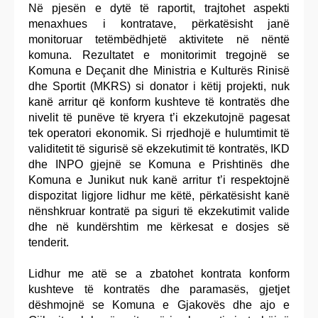
Në pjesën e dytë të raportit, trajtohet aspekti
menaxhues i kontratave, përkatësisht janë
monitoruar tetëmbëdhjetë aktivitete në nëntë
komuna. Rezultatet e monitorimit tregojnë se
Komuna e Deçanit dhe Ministria e Kulturës Rinisë
dhe Sportit (MKRS) si donator i këtij projekti, nuk
kanë arritur që konform kushteve të kontratës dhe
nivelit të punëve të kryera t’i ekzekutojnë pagesat
tek operatori ekonomik. Si rrjedhojë e hulumtimit të
validitetit të sigurisë së ekzekutimit të kontratës, IKD
dhe INPO gjejnë se Komuna e Prishtinës dhe
Komuna e Junikut nuk kanë arritur t’i respektojnë
dispozitat ligjore lidhur me këtë, përkatësisht kanë
nënshkruar kontratë pa siguri të ekzekutimit valide
dhe në kundërshtim me kërkesat e dosjes së
tenderit.
Lidhur me atë se a zbatohet kontrata konform
kushteve të kontratës dhe paramasës, gjetjet
dëshmojnë se Komuna e Gjakovës dhe ajo e