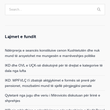
Lajmet e fundit
Ndërprerja e seancës konstituive cenon Kushtetutën dhe nuk
mund të arsyetohet me mungesën e marrëveshjes politike
IKD dhe OVL e UÇK-së diskutojnë për të drejtat e kategorive të
dala nga lufta
IKD: MPFVLÇ t’i zbatojë aktgjykimet e formës së prerë për
pensionet, moszbatimi mund të sjellë përgjegjësi penale
Qytetarë nga jugu dhe veriu i Mitrovicës diskutuan për lirinë e
shprehjes