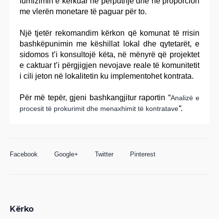
furnizimin e kërkuar në përputhje dhe në proporcion
me vlerën monetare të paguar për to.
Një tjetër rekomandim kërkon që komunat të rrisin
bashkëpunimin me këshillat lokal dhe qytetarët, e
sidomos t’i konsultojë këta, në mënyrë që projektet
e caktuar t’i përgjigjen nevojave reale të komunitetit
i cili jeton në lokalitetin ku implementohet kontrata.
Për më tepër, gjeni bashkangjitur raportin “
Analizë e
“.
procesit të prokurimit dhe menaxhimit të kontratave
Facebook
Google+
Twitter
Pinterest
Kërko