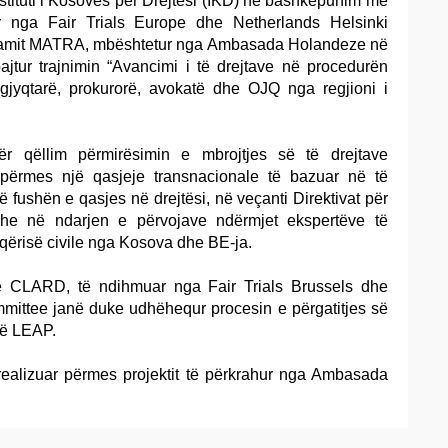
stituti i Kosovës për Drejtësi (IKD) në bashkëpunim me
nga Fair Trials Europe dhe Netherlands Helsinki
ramit MATRA, mbështetur nga Ambasada Holandeze në
ajtur trajnimin “Avancimi i të drejtave në procedurën
jyqtarë, prokurorë, avokatë dhe OJQ nga regjioni i
ër qëllim përmirësimin e mbrojtjes së të drejtave
përmes një qasjeje transnacionale të bazuar në të
 fushën e qasjes në drejtësi, në veçanti Direktivat për
dhe në ndarjen e përvojave ndërmjet ekspertëve të
qërisë civile nga Kosova dhe BE-ja.
CLARD, të ndihmuar nga Fair Trials Brussels dhe
mittee janë duke udhëhequr procesin e përgatitjes së
në LEAP.
ealizuar përmes projektit të përkrahur nga Ambasada