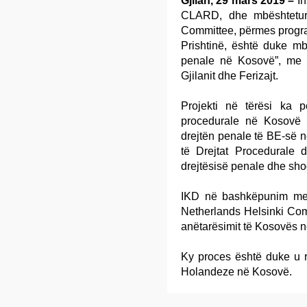
Gjilan, 29 mars 2019 –
In
CLARD, dhe mbështetur 
Committee, përmes prog
Prishtinë, është duke mb
penale në Kosovë”, me g
Gjilanit dhe Ferizajt.
Projekti në tërësi ka p
procedurale në Kosovë 
drejtën penale të BE-së në
të Drejtat Procedurale 
drejtësisë penale dhe sho
IKD në bashkëpunim me 
Netherlands Helsinki Com
anëtarësimit të Kosovës 
Ky proces është duke u r
Holandeze në Kosovë.