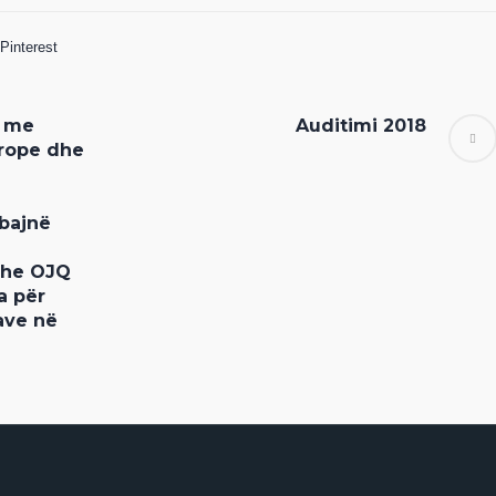
Pinterest
m me
Auditimi 2018
urope dhe
bajnë
dhe OJQ
a për
ave në