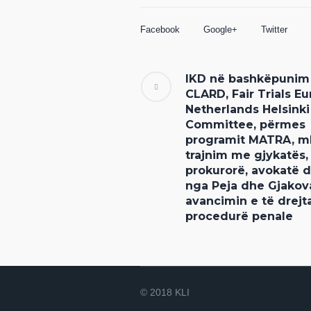
Facebook
Google+
Twitter
IKD në bashkëpuni
CLARD, Fair Trials E
Netherlands Helsinki
Committee, përmes
programit MATRA, m
trajnim me gjykatës,
prokurorë, avokatë 
nga Peja dhe Gjakov
avancimin e të drejt
procedurë penale
© 2018 KLI