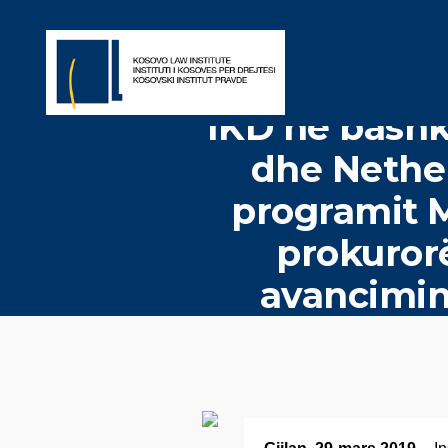
IKD në bashk
dhe Nethe
programit 
prokurorë
avancimin