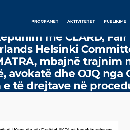
PROGRAMET
AKTIVITETET
PUBLIKIME
ëpunim me CLARD, Fair 
rlands Helsinki Committ
MATRA, mbajnë trajnim m
, avokatë dhe OJQ nga G
 e të drejtave në proced