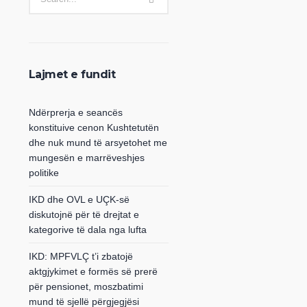
Lajmet e fundit
Ndërprerja e seancës
konstituive cenon Kushtetutën
dhe nuk mund të arsyetohet me
mungesën e marrëveshjes
politike
IKD dhe OVL e UÇK-së
diskutojnë për të drejtat e
kategorive të dala nga lufta
IKD: MPFVLÇ t’i zbatojë
aktgjykimet e formës së prerë
për pensionet, moszbatimi
mund të sjellë përgjegjësi