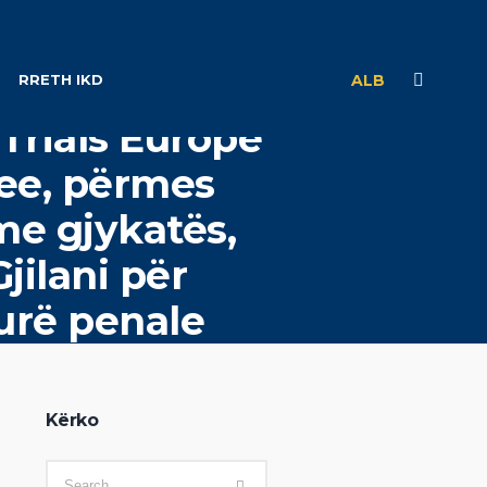
RRETH IKD
ALB
Trials Europe
ee, përmes
e gjykatës,
jilani për
urë penale
Kërko