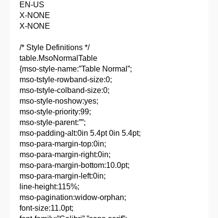
EN-US
X-NONE
X-NONE
/* Style Definitions */
table.MsoNormalTable
{mso-style-name:”Table Normal”;
mso-tstyle-rowband-size:0;
mso-tstyle-colband-size:0;
mso-style-noshow:yes;
mso-style-priority:99;
mso-style-parent:””;
mso-padding-alt:0in 5.4pt 0in 5.4pt;
mso-para-margin-top:0in;
mso-para-margin-right:0in;
mso-para-margin-bottom:10.0pt;
mso-para-margin-left:0in;
line-height:115%;
mso-pagination:widow-orphan;
font-size:11.0pt;