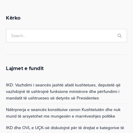
Kërko
Lajmet e fundit
IKD: Vazhdimi i seancës jashtë afatit kushtetues, deputetë që
vazhdojnë të ushtrojnë funksione ministrore dhe përfundimi i
mandatit të ushtrueses së detyrës së Presidentes
Ndërprerja e seancës konstituive cenon Kushtetutën dhe nuk
mund të arsyetohet me mungesën e marrëveshjes politike
IKD dhe OVL e UÇK-së diskutojnë për të drejtat e kategorive të