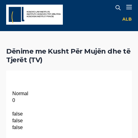
ALB
Dënime me Kusht Për Mujën dhe të
Tjerët (TV)
Normal
0
false
false
false