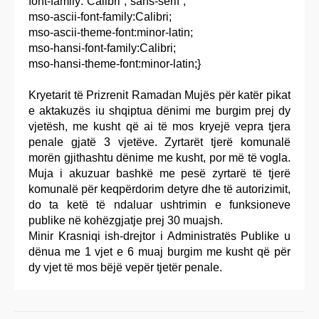
font-family:”Calibri”,”sans-serif”;
mso-ascii-font-family:Calibri;
mso-ascii-theme-font:minor-latin;
mso-hansi-font-family:Calibri;
mso-hansi-theme-font:minor-latin;}
Kryetarit të Prizrenit Ramadan Mujës për katër pikat
e aktakuzës iu shqiptua dënimi me burgim prej dy
vjetësh, me kusht që ai të mos kryejë vepra tjera
penale gjatë 3 vjetëve. Zyrtarët tjerë komunalë
morën gjithashtu dënime me kusht, por më të vogla.
Muja i akuzuar bashkë me pesë zyrtarë të tjerë
komunalë për keqpërdorim detyre dhe të autorizimit,
do ta ketë të ndaluar ushtrimin e funksioneve
publike në kohëzgjatje prej 30 muajsh.
Minir Krasniqi ish-drejtor i Administratës Publike u
dënua me 1 vjet e 6 muaj burgim me kusht që për
dy vjet të mos bëjë vepër tjetër penale.