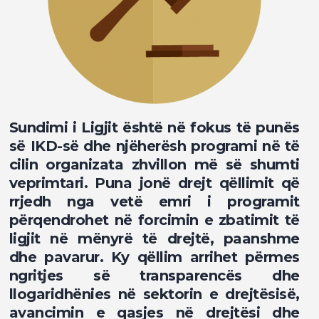
Sundimi i Ligjit është në fokus të punës
së IKD-së dhe njëherësh programi në të
cilin organizata zhvillon më së shumti
veprimtari. Puna jonë drejt qëllimit që
rrjedh nga vetë emri i programit
përqendrohet në forcimin e zbatimit të
ligjit në mënyrë të drejtë, paanshme
dhe pavarur. Ky qëllim arrihet përmes
ngritjes së transparencës dhe
llogaridhënies në sektorin e drejtësisë,
avancimin e qasjes në drejtësi dhe