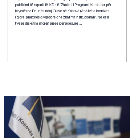
publikimit të raportit të IKD-së “Zbatimi i Programit Kombëtar për
Kryerësit e Dhunës ndaj Grave në Kosovë (Analizë e kornizës
ligjore, praktikës gjyqësore dhe zbatimit institucional)”. Në këtë
tryezë diskutimi morën pjesë përfaqësues…