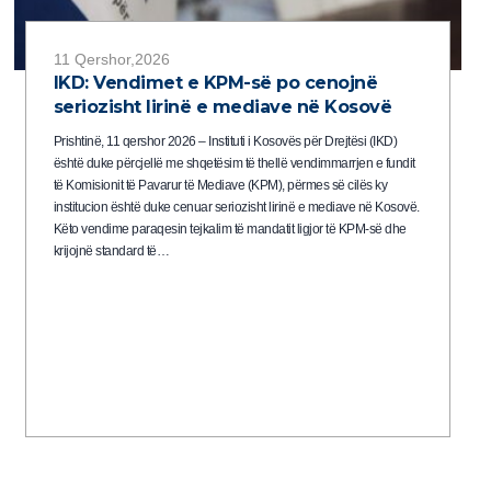
11 Qershor,2026
IKD: Vendimet e KPM-së po cenojnë
seriozisht lirinë e mediave në Kosovë
Prishtinë, 11 qershor 2026 – Instituti i Kosovës për Drejtësi (IKD)
është duke përcjellë me shqetësim të thellë vendimmarrjen e fundit
të Komisionit të Pavarur të Mediave (KPM), përmes së cilës ky
institucion është duke cenuar seriozisht lirinë e mediave në Kosovë.
Këto vendime paraqesin tejkalim të mandatit ligjor të KPM-së dhe
krijojnë standard të…