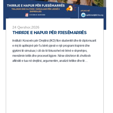
24 Qershor,2026
THIRRJE E HAPUR PËR PJESËMARRËS
Instituti i Kosovës për Drejtësi (IKD) fton studentët dhe të diplomuarit
e rinj të aplikojnë për t’u bërë pjesë e një programi trajnimi dhe
gjykimi të simuluar, i cili do të fokusohet në lirinë e shprehjes,
mendimin kritik dhe proceset ligjore. Nëse dëshiron të zhvillosh
aftësitë e tua në drejtësi, argumentim, analizë kritike dhe të…