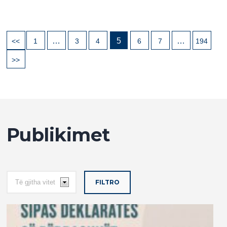
…
5
…
<<
1
3
4
6
7
194
>>
Publikimet
FILTRO