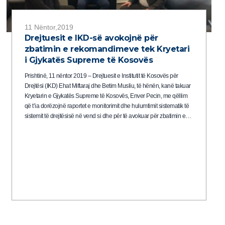
11 Nëntor,2019
Drejtuesit e IKD-së avokojnë për
zbatimin e rekomandimeve tek Kryetari
i Gjykatës Supreme të Kosovës
Prishtinë, 11 nëntor 2019 – Drejtuesit e Institutit të Kosovës për
Drejtësi (IKD) Ehat Miftaraj dhe Betim Musliu, të hënën, kanë takuar
Kryetarin e Gjykatës Supreme të Kosovës, Enver Pecin, me qëllim
që t’ia dorëzojnë raportet e monitorimit dhe hulumtimit sistematik të
sistemit të drejtësisë në vend si dhe për të avokuar për zbatimin e…