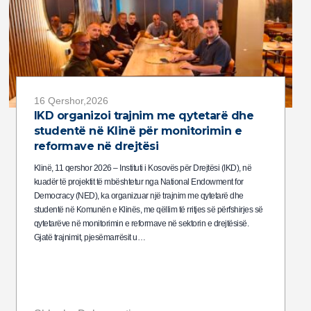
16 Qershor,2026
IKD organizoi trajnim me qytetarë dhe
studentë në Klinë për monitorimin e
reformave në drejtësi
Klinë, 11 qershor 2026 – Instituti i Kosovës për Drejtësi (IKD), në
kuadër të projektit të mbështetur nga National Endowment for
Democracy (NED), ka organizuar një trajnim me qytetarë dhe
studentë në Komunën e Klinës, me qëllim të rritjes së përfshirjes së
qytetarëve në monitorimin e reformave në sektorin e drejtësisë.
Gjatë trajnimit, pjesëmarrësit u…