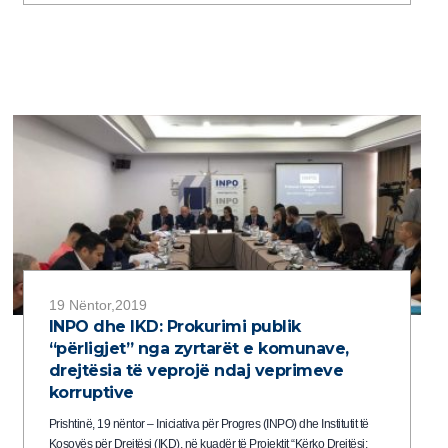
19 Nëntor,2019
INPO dhe IKD: Prokurimi publik
“përligjet” nga zyrtarët e komunave,
drejtësia të veprojë ndaj veprimeve
korruptive
Prishtinë, 19 nëntor – Iniciativa për Progres (INPO) dhe Institutit të
Kosovës për Drejtësi (IKD), në kuadër të Projektit “Kërko Drejtësi: