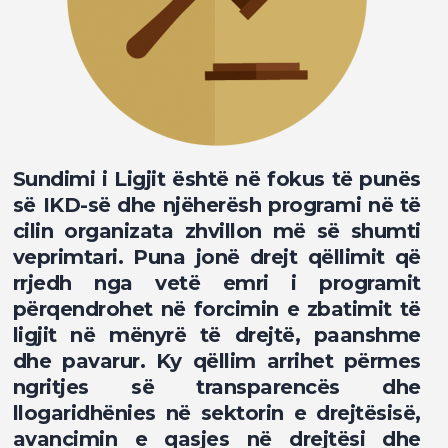
Sundimi i Ligjit është në fokus të punës
së IKD-së dhe njëherësh programi në të
cilin organizata zhvillon më së shumti
veprimtari. Puna jonë drejt qëllimit që
rrjedh nga vetë emri i programit
përqendrohet në forcimin e zbatimit të
ligjit në mënyrë të drejtë, paanshme
dhe pavarur. Ky qëllim arrihet përmes
ngritjes së transparencës dhe
llogaridhënies në sektorin e drejtësisë,
avancimin e qasjes në drejtësi dhe