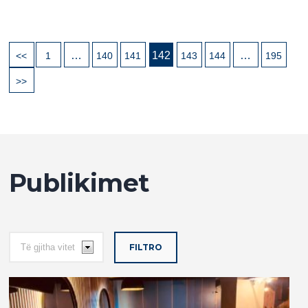
…
142
…
<<
1
140
141
143
144
195
>>
Publikimet
FILTRO