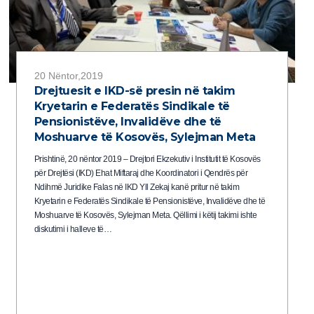
20 Nëntor,2019
Drejtuesit e IKD-së presin në takim
Kryetarin e Federatës Sindikale të
Pensionistëve, Invalidëve dhe të
Moshuarve të Kosovës, Sylejman Meta
Prishtinë, 20 nëntor 2019 – Drejtori Ekzekutiv i Institutit të Kosovës
për Drejtësi (IKD) Ehat Miftaraj dhe Koordinatori i Qendrës për
Ndihmë Juridike Falas në IKD Yll Zekaj kanë pritur në takim
Kryetarin e Federatës Sindikale të Pensionistëve, Invalidëve dhe të
Moshuarve të Kosovës, Sylejman Meta. Qëllimi i këtij takimi ishte
diskutimi i halleve të…