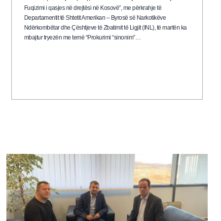
Fuqizimi i qasjes në drejtësi në Kosovë”, me përkrahje të
Departamentit të Shtetit Amerikan – Byrosë së Narkotikëve
Ndërkombëtar dhe Çështjeve të Zbatimit të Ligjit (INL), të martën ka
mbajtur tryezën me temë “Prokurimi “sinonim”…